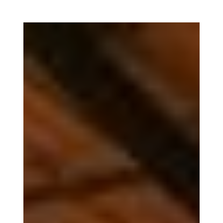
/
الخيزران
برادي
خارجي