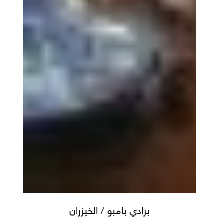
برادي
برادي بامبو / الخيزران
بامبو