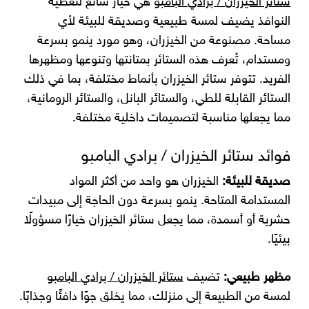
ستائر الخيزران / برادي البامبو
هي خيار شائع لتغطية
النوافذ يضيف لمسة طبيعية وصديقة للبيئة لأي
مساحة. مصنوعة من الخيزران، وهو مورد ينمو بسرعة
ومستدام، تُعرف هذه الستائر بمتانتها وتنوعها ومظهرها
الفريد. تتوفر ستائر الخيزران بأنماط مختلفة، بما في ذلك
الستائر القابلة للطي، والستائر البانل، والستائر الرومانية،
مما يجعلها مناسبة لتصميمات داخلية مختلفة.
فوائد ستائر الخيزران / برادي البامبو
صديقة للبيئة:
الخيزران هو واحد من أكثر المواد
المستدامة المتاحة. ينمو بسرعة دون الحاجة إلى مبيدات
حشرية أو أسمدة، مما يجعل ستائر الخيزران خيارًا مسؤولًا
بيئيًا.
مظهر طبيعي:
تضيف
ستائر الخيزران / برادي البامبو
لمسة من الطبيعة إلى منزلك، مما يخلق جوًا دافئًا وجذابًا.