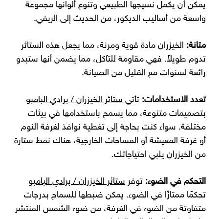
يمكن أن يكمل نسيجها الطبيعي وتنوع ألوانها مجموعة
واسعة من أساليب الديكور، من الحديث إلى الريفي.
متانة:
الخيزران مادة قوية ومرنة، مما يجعل هذه الستائر
تدوم طويلاً. فهي مقاومة للتآكل، مما يضمن أنها ستبدو
رائعة لسنوات مع القليل من الصيانة.
تعدد الاستخدامات:
تأتي
ستائر الخيزران / برادي البامبو
بتصميمات متنوعة، مما يسمح باستخدامها في بيئات
مختلفة. سواء كنت بحاجة إلى تغطية نوافذ لغرفة النوم
أو غرفة المعيشة أو المساحات الخارجية، هناك نمط ستارة
من الخيزران يلبي احتياجاتك.
التحكم في الضوء:
توفر
ستائر الخيزران / برادي البامبو
تحكمًا ممتازًا في الضوء. يمكن ضبطها للسماح بدرجات
متفاوتة من الضوء في الغرفة، من ضوء الشمس المنتشر