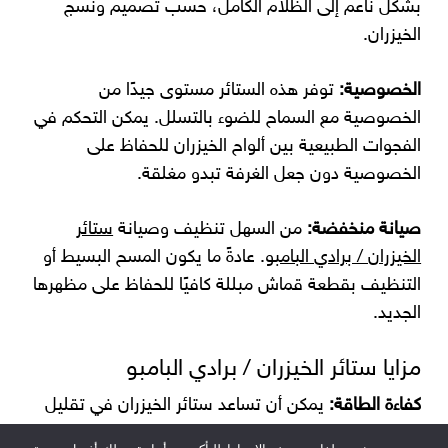
بشكل ناعم إلى الظلام الكامل، حسب تصميم ونسج
الخيزران.
الخصوصية:
توفر هذه الستائر مستوى جيدًا من
الخصوصية مع السماح للضوء بالتسلل. يمكن التحكم في
الفجوات الطبيعية بين ألواح الخيزران للحفاظ على
الخصوصية دون جعل الغرفة تبدو مغلقة.
صيانة منخفضة:
من السهل تنظيف وصيانة
ستائر
الخيزران / برادي البامبو
. عادةً ما يكون المسح البسيط أو
التنظيف بقطعة قماش مبللة كافيًا للحفاظ على مظهرها
الجديد.
مزايا ستائر الخيزران / برادي البامبو
كفاءة الطاقة:
يمكن أن تساعد ستائر الخيزران في تقليل
تكاليف الطاقة من خلال توفير العزل. في الطقس الحار،