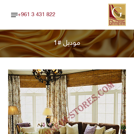
Ski
Menu
t
+961 3 431 822
Close
mai
Menu
conten
موديل #1