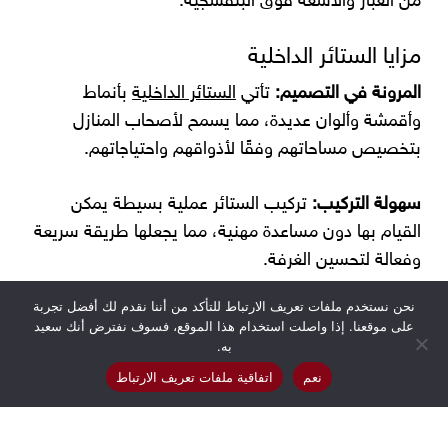
من الغبار والأشعة فوق البنفسجية.
مزايا الستائر الداخلية
المرونة في التصميم:
تأتي
الستائر الداخلية
بأنماط
وأقمشة وألوان عديدة، مما يسمح لأصحاب المنازل
بتخصيص مساحاتهم وفقًا لأذواقهم واحتياجاتهم.
سهولة التركيب:
تركيب الستائر عملية بسيطة يمكن
القيام بها دون مساعدة مهنية، مما يجعلها طريقة سريعة
وفعالة لتحسين الغرفة.
نحن نستخدم ملفات تعريف الارتباط للتأكد من أننا نقدم لك أفضل تجربة
الصيانة:
معظم الستائر سهلة الصيانة، وتتطلب تنظيفًا
على موقعنا. إذا واصلت استخدام هذا الموقع، فسوف نفترض أنك سعيد
منتظمًا وغسيلًا أو تنظيفًا جافًا في بعض الأحيان.
به.
نعم
اتفاقية ملفات تعريف الارتباط
كفاءة الطاقة:
من خلال تحسين العزل، يمكن للستائر أن
تساعد في تقليل تكاليف الطاقة عن طريق الحفاظ على