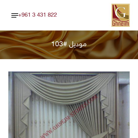
Ski
Menu
t
+961 3 431 822
Close
mai
Menu
conten
موديل #103