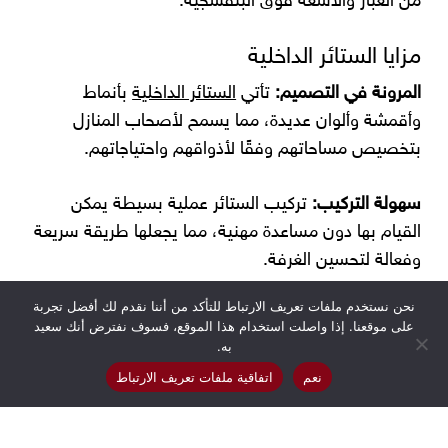
من الغبار والأشعة فوق البنفسجية.
مزايا الستائر الداخلية
المرونة في التصميم:
تأتي
الستائر الداخلية
بأنماط
وأقمشة وألوان عديدة، مما يسمح لأصحاب المنازل
بتخصيص مساحاتهم وفقًا لأذواقهم واحتياجاتهم.
سهولة التركيب:
تركيب الستائر عملية بسيطة يمكن
القيام بها دون مساعدة مهنية، مما يجعلها طريقة سريعة
وفعالة لتحسين الغرفة.
نحن نستخدم ملفات تعريف الارتباط للتأكد من أننا نقدم لك أفضل تجربة
الصيانة:
معظم الستائر سهلة الصيانة، وتتطلب تنظيفًا
على موقعنا. إذا واصلت استخدام هذا الموقع، فسوف نفترض أنك سعيد
منتظمًا وغسيلًا أو تنظيفًا جافًا في بعض الأحيان.
به.
نعم
اتفاقية ملفات تعريف الارتباط
كفاءة الطاقة:
من خلال تحسين العزل، يمكن للستائر أن
تساعد في تقليل تكاليف الطاقة عن طريق الحفاظ على