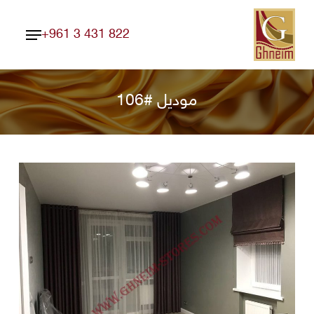
Ski
Menu
t
+961 3 431 822
Close
mai
Menu
conten
موديل #106