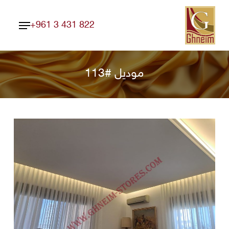
Ski
Menu
t
+961 3 431 822
Close
mai
Menu
conten
موديل #113