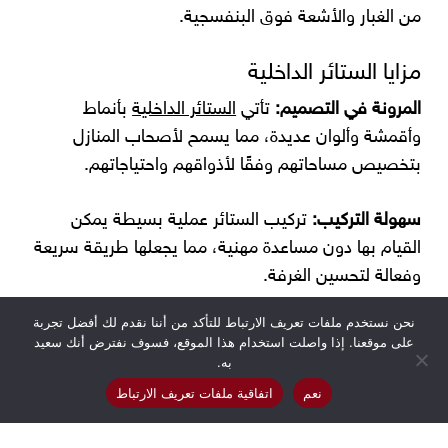
من الغبار والأشعة فوق البنفسجية.
مزايا الستائر الداخلية
المرونة في التصميم:
تأتي
الستائر الداخلية
بأنماط
وأقمشة وألوان عديدة، مما يسمح لأصحاب المنازل
بتخصيص مساحاتهم وفقًا لأذواقهم واحتياجاتهم.
سهولة التركيب:
تركيب الستائر عملية بسيطة يمكن
القيام بها دون مساعدة مهنية، مما يجعلها طريقة سريعة
وفعالة لتحسين الغرفة.
نحن نستخدم ملفات تعريف الارتباط للتأكد من أننا نقدم لك أفضل تجربة
الصيانة:
معظم الستائر سهلة الصيانة، وتتطلب تنظيفًا
على موقعنا. إذا واصلت استخدام هذا الموقع، فسوف نفترض أنك سعيد
منتظمًا وغسيلًا أو تنظيفًا جافًا في بعض الأحيان.
به.
نعم
اتفاقية ملفات تعريف الارتباط
كفاءة الطاقة:
من خلال تحسين العزل، يمكن للستائر أن
تساعد في تقليل تكاليف الطاقة عن طريق الحفاظ على