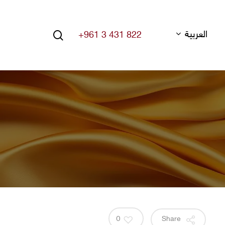
search
العربية
+961 3 431 822
Hit enter to search or ESC to close
0
Share