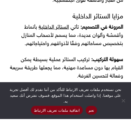
من الغبار والأشعة فوق البنفسجية.
مزايا الستائر الداخلية
المرونة في التصميم:
تأتي
الستائر الداخلية
بأنماط
وأقمشة وألوان عديدة، مما يسمح لأصحاب المنازل
بتخصيص مساحاتهم وفقًا لأذواقهم واحتياجاتهم.
سهولة التركيب:
تركيب الستائر عملية بسيطة يمكن
القيام بها دون مساعدة مهنية، مما يجعلها طريقة سريعة
وفعالة لتحسين الغرفة.
نحن نستخدم ملفات تعريف الارتباط للتأكد من أننا نقدم لك أفضل تجربة
الصيانة:
معظم الستائر سهلة الصيانة، وتتطلب تنظيفًا
على موقعنا. إذا واصلت استخدام هذا الموقع، فسوف نفترض أنك سعيد
منتظمًا وغسيلًا أو تنظيفًا جافًا في بعض الأحيان.
به.
نعم
اتفاقية ملفات تعريف الارتباط
كفاءة الطاقة:
من خلال تحسين العزل، يمكن للستائر أن
تساعد في تقليل تكاليف الطاقة عن طريق الحفاظ على