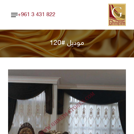
Ski
Menu
t
+961 3 431 822
Close
mai
Menu
conten
موديل #120