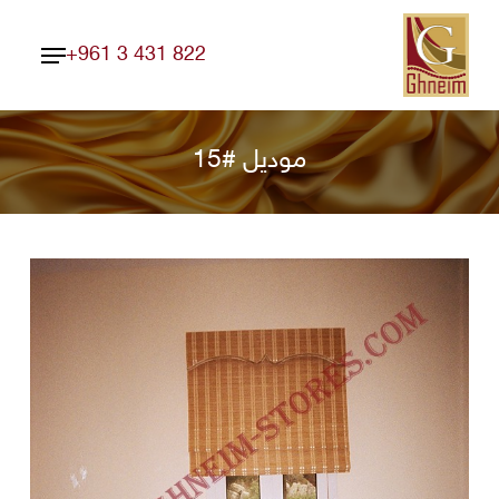
Ski
Menu
t
+961 3 431 822
Close
mai
Menu
conten
موديل #15