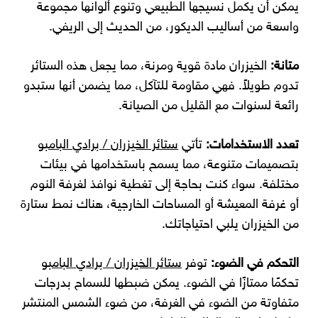
يمكن أن يكمل نسيجها الطبيعي وتنوع ألوانها مجموعة
واسعة من أساليب الديكور، من الحديث إلى الريفي.
متانة:
الخيزران مادة قوية ومرنة، مما يجعل هذه الستائر
تدوم طويلاً. فهي مقاومة للتآكل، مما يضمن أنها ستبدو
رائعة لسنوات مع القليل من الصيانة.
تعدد الاستخدامات:
تأتي
ستائر الخيزران / برادي البامبو
بتصميمات متنوعة، مما يسمح باستخدامها في بيئات
مختلفة. سواء كنت بحاجة إلى تغطية نوافذ لغرفة النوم
أو غرفة المعيشة أو المساحات الخارجية، هناك نمط ستارة
من الخيزران يلبي احتياجاتك.
التحكم في الضوء:
توفر
ستائر الخيزران / برادي البامبو
تحكمًا ممتازًا في الضوء. يمكن ضبطها للسماح بدرجات
متفاوتة من الضوء في الغرفة، من ضوء الشمس المنتشر