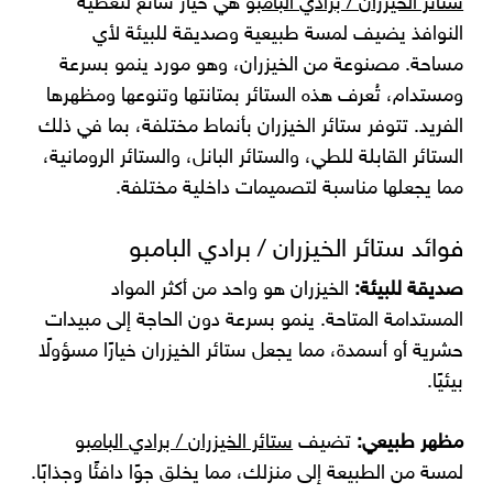
ستائر الخيزران / برادي البامبو
هي خيار شائع لتغطية
النوافذ يضيف لمسة طبيعية وصديقة للبيئة لأي
مساحة. مصنوعة من الخيزران، وهو مورد ينمو بسرعة
ومستدام، تُعرف هذه الستائر بمتانتها وتنوعها ومظهرها
الفريد. تتوفر ستائر الخيزران بأنماط مختلفة، بما في ذلك
الستائر القابلة للطي، والستائر البانل، والستائر الرومانية،
مما يجعلها مناسبة لتصميمات داخلية مختلفة.
فوائد ستائر الخيزران / برادي البامبو
صديقة للبيئة:
الخيزران هو واحد من أكثر المواد
المستدامة المتاحة. ينمو بسرعة دون الحاجة إلى مبيدات
حشرية أو أسمدة، مما يجعل ستائر الخيزران خيارًا مسؤولًا
بيئيًا.
مظهر طبيعي:
تضيف
ستائر الخيزران / برادي البامبو
لمسة من الطبيعة إلى منزلك، مما يخلق جوًا دافئًا وجذابًا.