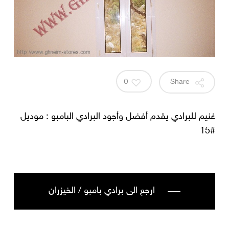
0
Share
غنيم للبرادي يقدم أفضل وأجود البرادي البامبو : موديل
#15
ارجع الى برادي بامبو / الخيزران