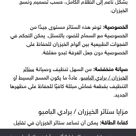
بشكل ناعم إلى الظلام الكامل، حسب تصميم ونسج
الخيزران.
الخصوصية:
توفر هذه الستائر مستوى جيدًا من
الخصوصية مع السماح للضوء بالتسلل. يمكن التحكم في
الفجوات الطبيعية بين ألواح الخيزران للحفاظ على
الخصوصية دون جعل الغرفة تبدو مغلقة.
صيانة منخفضة:
من السهل تنظيف وصيانة
ستائر
الخيزران / برادي البامبو
. عادةً ما يكون المسح البسيط أو
التنظيف بقطعة قماش مبللة كافيًا للحفاظ على مظهرها
الجديد.
مزايا ستائر الخيزران / برادي البامبو
كفاءة الطاقة:
يمكن أن تساعد ستائر الخيزران في تقليل
تكاليف الطاقة من خلال توفير العزل. في الطقس الحار،