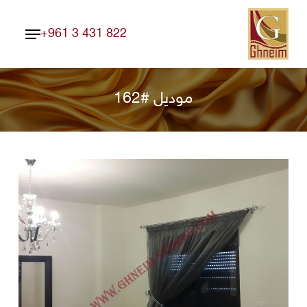
Ski
Menu
t
+961 3 431 822
Close
mai
Menu
conten
موديل #162