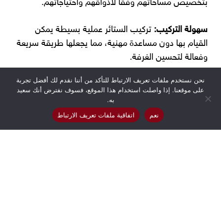
بتخصيص مساحاتهم وفقًا لأذواقهم واحتياجاتهم.
سهولة التركيب:
تركيب الستائر عملية بسيطة يمكن
القيام بها دون مساعدة مهنية، مما يجعلها طريقة سريعة
وفعالة لتحسين الغرفة.
نحن نستخدم ملفات تعريف الارتباط للتأكد من أننا نقدم لك أفضل تجربة
الصيانة:
معظم الستائر سهلة الصيانة، وتتطلب تنظيفًا
على موقعنا. إذا واصلت استخدام هذا الموقع، فسوف نفترض أنك سعيد
منتظمًا وغسيلًا أو تنظيفًا جافًا في بعض الأحيان.
به.
نعم
اتفاقية ملفات تعريف الارتباط
كفاءة الطاقة:
من خلال تحسين العزل، يمكن للستائر أن
تساعد في تقليل تكاليف الطاقة عن طريق الحفاظ على
درجة حرارة مريحة داخل المنزل.
تحسين الأجواء:
يمكن للستائر أن تخلق جوًا دافئًا ودعويًا،
مما يضيف دفئًا وأناقة لأي غرفة.