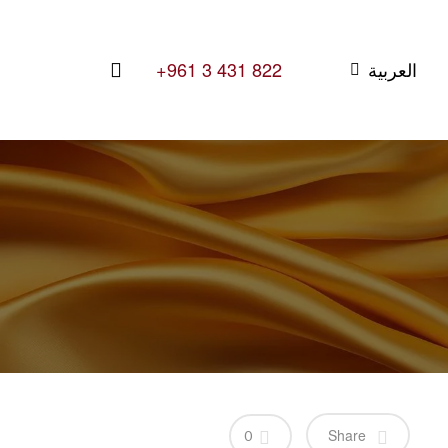
search
العربية
+961 3 431 822
Hit enter to search or ESC to close
Share
0