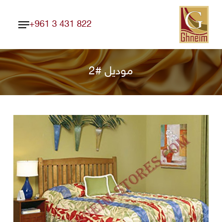
Ski
Menu
t
+961 3 431 822
Close
mai
Menu
conten
موديل #2