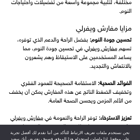
مختلفة، لتلبية مجموعة واسعة من تفضيلات واحتياجات
النوم.
مزايا مفارش ويفرلي
تحسين جودة النوم:
بفضل الراحة والدعم الذي توفره،
تسهم
مفارش ويفرلي
في تحسين جودة النوم، مما
يساعد المستخدمين على الاستيقاظ وهم يشعرون
بالانتعاش والتجديد.
الفوائد الصحية:
الاستقامة الصحيحة للعمود الفقري
وتخفيف الضغط الناتج عن هذه المفارش يمكن أن يخفف
من الألم المزمن ويحسن الصحة العامة.
تعزيز الاسترخاء:
توفر الراحة والنعومة في
مفارش ويفرلي
بيئة نوم مريحة، مما يقلل من التوتر ويعزز الاسترخاء.
نحن نستخدم ملفات تعريف الارتباط للتأكد من أننا نقدم لك أفضل تجربة
على موقعنا. إذا واصلت استخدام هذا الموقع، فسوف نفترض أنك سعيد