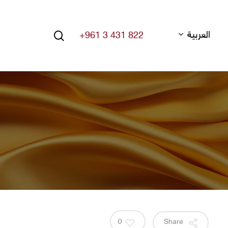
search
العربية
+961 3 431 822
Hit enter to search or ESC to close
0
Share