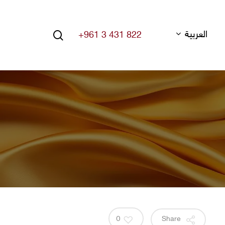
search
العربية
+961 3 431 822
Hit enter to search or ESC to close
0
Share