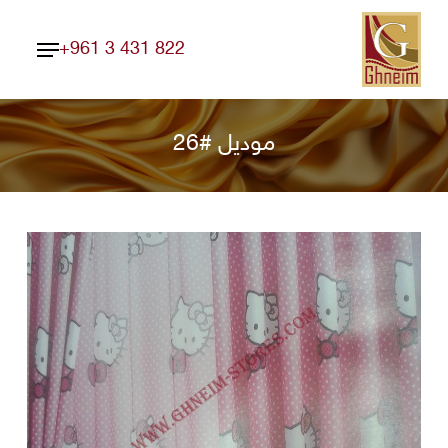
Ski
Menu
t
+961 3 431 822
Close
mai
Menu
conten
موديل #26