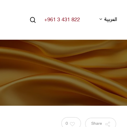
search
العربية
+961 3 431 822
Hit enter to search or ESC to close
0
Share