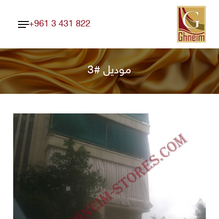
Ski
Menu
t
+961 3 431 822
Close
mai
Menu
conten
موديل #3