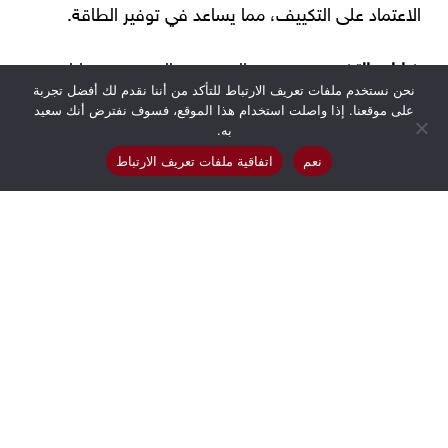
الاعتماد على التكييف، مما يساعد في توفير الطاقة.
خيارات التخصيص:
يقدم العديد من المصنعين خيارات
نحن نستخدم ملفات تعريف الارتباط للتأكد من أننا نقدم لك أفضل تجربة
تخصيص لتتناسب مع الأبعاد المحددة وتفضيلات
على موقعنا. إذا واصلت استخدام هذا الموقع، فسوف نفترض أنك سعيد
التصميم لمساحتك الخارجية.
به.
نعم
اتفاقية ملفات تعريف الارتباط
استثمار مستدام:
بفضل متانتها وجمالها الكلاسيكي، تعتبر
الستائر الخارجية
استثمارًا ذكيًا لتحسين قيمة الممتلكات
الخاصة بك.
استخدام متعدد الأغراض:
بالإضافة إلى توفير الظل
والخصوصية، يمكن استخدامها أيضًا لإنشاء مساحات
محددة في المناطق الخارجية الكبيرة، مما يضيف هيكلًا
ووظيفة.
تأثير إيجابي على المزاج:
قضاء الوقت في الهواء الطلق له