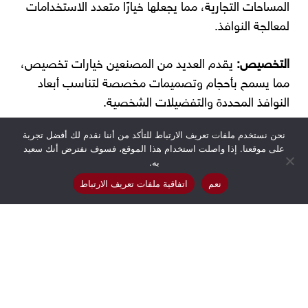
المساحات التجارية، مما يجعلها خيارًا متعدد الاستخدامات
لمعالجة النوافذ.
التخصيص:
يقدم العديد من المصنعين خيارات تخصيص،
مما يسمح بأحجام وتصميمات مخصصة لتناسب أبعاد
النوافذ المحددة والتفضيلات الشخصية.
نحن نستخدم ملفات تعريف الارتباط للتأكد من أننا نقدم لك أفضل تجربة
التكلفة الفعالة:
مقارنة بمعالجات النوافذ الأخرى، غالبًا ما
على موقعنا. إذا واصلت استخدام هذا الموقع، فسوف نفترض أنك سعيد
تكون
الستائر الرول آب
أكثر تكلفة، مما يوفر حلاً اقتصاديًا
به.
للتحكم في الضوء والخصوصية.
نعم
اتفاقية ملفات تعريف الارتباط
تعزيز الجماليات:
بمظهرها الأنيق والحديث، يمكن للستائر
الرول آب أن تعزز الجمال العام للغرفة، مضيفة لمسة من
الأناقة والروعة.
ميزات الأمان:
تأتي العديد من
الستائر الرول آب
بميزات