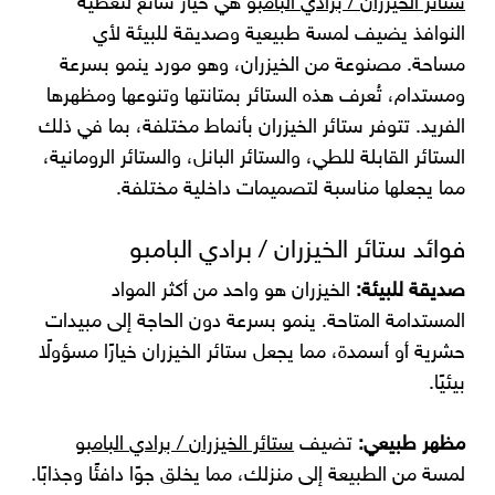
ستائر الخيزران / برادي البامبو
هي خيار شائع لتغطية
النوافذ يضيف لمسة طبيعية وصديقة للبيئة لأي
مساحة. مصنوعة من الخيزران، وهو مورد ينمو بسرعة
ومستدام، تُعرف هذه الستائر بمتانتها وتنوعها ومظهرها
الفريد. تتوفر ستائر الخيزران بأنماط مختلفة، بما في ذلك
الستائر القابلة للطي، والستائر البانل، والستائر الرومانية،
مما يجعلها مناسبة لتصميمات داخلية مختلفة.
فوائد ستائر الخيزران / برادي البامبو
صديقة للبيئة:
الخيزران هو واحد من أكثر المواد
المستدامة المتاحة. ينمو بسرعة دون الحاجة إلى مبيدات
حشرية أو أسمدة، مما يجعل ستائر الخيزران خيارًا مسؤولًا
بيئيًا.
مظهر طبيعي:
تضيف
ستائر الخيزران / برادي البامبو
لمسة من الطبيعة إلى منزلك، مما يخلق جوًا دافئًا وجذابًا.