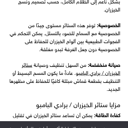
بشكل ناعم إلى الظلام الكامل، حسب تصميم ونسج
الخيزران.
الخصوصية:
توفر هذه الستائر مستوى جيدًا من
الخصوصية مع السماح للضوء بالتسلل. يمكن التحكم في
الفجوات الطبيعية بين ألواح الخيزران للحفاظ على
الخصوصية دون جعل الغرفة تبدو مغلقة.
صيانة منخفضة:
من السهل تنظيف وصيانة
ستائر
الخيزران / برادي البامبو
. عادةً ما يكون المسح البسيط أو
التنظيف بقطعة قماش مبللة كافيًا للحفاظ على مظهرها
الجديد.
مزايا ستائر الخيزران / برادي البامبو
كفاءة الطاقة:
يمكن أن تساعد ستائر الخيزران في تقليل
تكاليف الطاقة من خلال توفير العزل. في الطقس الحار،