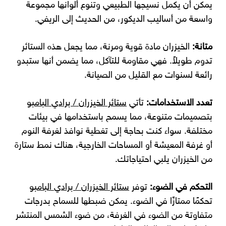
يمكن أن يكمل نسيجها الطبيعي وتنوع ألوانها مجموعة
واسعة من أساليب الديكور، من الحديث إلى الريفي.
متانة:
الخيزران مادة قوية ومرنة، مما يجعل هذه الستائر
تدوم طويلاً. فهي مقاومة للتآكل، مما يضمن أنها ستبدو
رائعة لسنوات مع القليل من الصيانة.
تعدد الاستخدامات:
تأتي
ستائر الخيزران / برادي البامبو
بتصميمات متنوعة، مما يسمح باستخدامها في بيئات
مختلفة. سواء كنت بحاجة إلى تغطية نوافذ لغرفة النوم
أو غرفة المعيشة أو المساحات الخارجية، هناك نمط ستارة
من الخيزران يلبي احتياجاتك.
التحكم في الضوء:
توفر
ستائر الخيزران / برادي البامبو
تحكمًا ممتازًا في الضوء. يمكن ضبطها للسماح بدرجات
متفاوتة من الضوء في الغرفة، من ضوء الشمس المنتشر