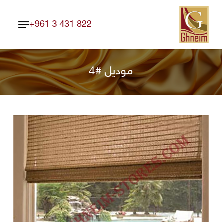
Ski
Menu
t
+961 3 431 822
Close
mai
Menu
conten
موديل #4