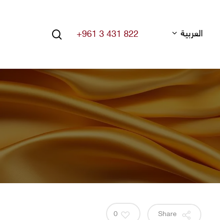
search
العربية
+961 3 431 822
Hit enter to search or ESC to close
0
Share