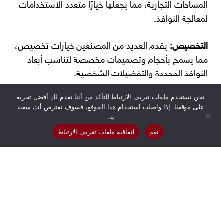
المساحات التجارية، مما يجعلها خيارًا متعدد الاستخدامات
لمعالجة النوافذ.
التخصيص:
يقدم العديد من المصنعين خيارات تخصيص،
مما يسمح بأحجام وتصميمات مخصصة لتناسب أبعاد
النوافذ المحددة والتفضيلات الشخصية.
نحن نستخدم ملفات تعريف الارتباط للتأكد من أننا نقدم لك أفضل تجربة
التكلفة الفعالة:
مقارنة بمعالجات النوافذ الأخرى، غالبًا ما
على موقعنا. إذا واصلت استخدام هذا الموقع، فسوف نفترض أنك سعيد
تكون
الستائر الرول آب
أكثر تكلفة، مما يوفر حلاً اقتصاديًا
به.
للتحكم في الضوء والخصوصية.
نعم
اتفاقية ملفات تعريف الارتباط
تعزيز الجماليات:
بمظهرها الأنيق والحديث، يمكن للستائر
الرول آب أن تعزز الجمال العام للغرفة، مضيفة لمسة من
الأناقة والروعة.
ميزات الأمان:
تأتي العديد من
الستائر الرول آب
بميزات