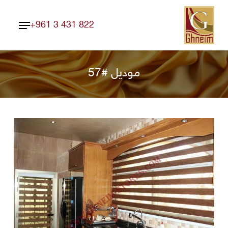
Ski
Menu
t
+961 3 431 822
Close
mai
Menu
conten
موديل #57