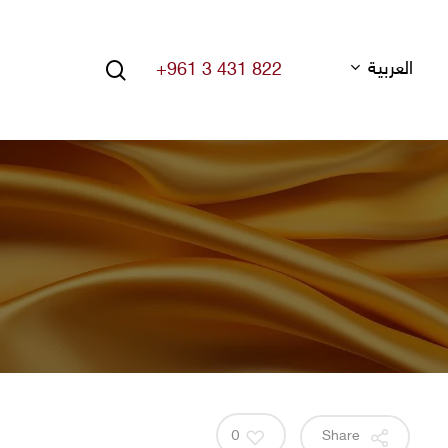
search
العربية
+961 3 431 822
Hit enter to search or ESC to close
0
Share