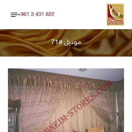
Ski
Menu
t
+961 3 431 822
Close
mai
Menu
conten
موديل #71