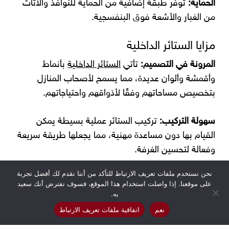
الحماية:
توفر طبقة إضافية من الحماية للنوافذ والأثاث
من الغبار والأشعة فوق البنفسجية.
مزايا الستائر الداخلية
المرونة في التصميم:
تأتي
الستائر الداخلية
بأنماط
وأقمشة وألوان عديدة، مما يسمح لأصحاب المنازل
بتخصيص مساحاتهم وفقًا لأذواقهم واحتياجاتهم.
سهولة التركيب:
تركيب الستائر عملية بسيطة يمكن
القيام بها دون مساعدة مهنية، مما يجعلها طريقة سريعة
وفعالة لتحسين الغرفة.
نحن نستخدم ملفات تعريف الارتباط للتأكد من أننا نقدم لك أفضل تجربة
الصيانة:
معظم الستائر سهلة الصيانة، وتتطلب تنظيفًا
على موقعنا. إذا واصلت استخدام هذا الموقع، فسوف نفترض أنك سعيد
منتظمًا وغسيلًا أو تنظيفًا جافًا في بعض الأحيان.
به.
نعم
اتفاقية ملفات تعريف الارتباط
كفاءة الطاقة:
من خلال تحسين العزل، يمكن للستائر أن