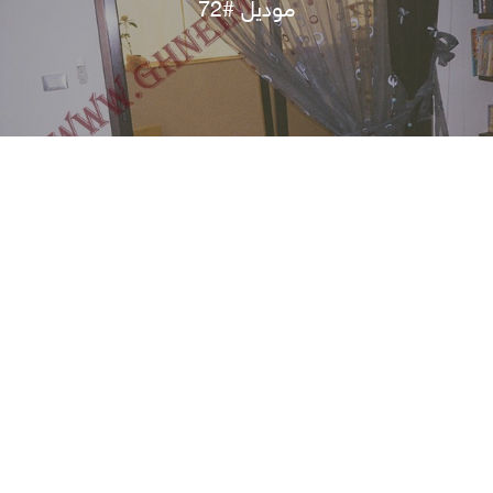
موديل #72