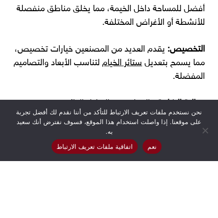
أفضل للمساحة داخل الخيمة، مما يخلق مناطق منفصلة
للأنشطة أو الأغراض المختلفة.
التخصيص:
يقدم العديد من المصنعين خيارات تخصيص،
مما يسمح بتعديل
ستائر الخيام
لتناسب الأبعاد والتصاميم
المفضلة.
فعالية التكلفة:
بالمقارنة مع الهياكل الدائمة، يعد
نحن نستخدم ملفات تعريف الارتباط للتأكد من أننا نقدم لك أفضل تجربة
استخدام
ستائر الخيام
وسيلة أكثر تكلفة لإنشاء مساحات
على موقعنا. إذا واصلت استخدام هذا الموقع، فسوف نفترض أنك سعيد
مؤقتة وعملية.
به.
نعم
اتفاقية ملفات تعريف الارتباط
تحسين تجربة الفعاليات:
بالنسبة لخيام الفعاليات، تضيف
هذه الستائر لمسة من الأناقة والرقي، مما يعزز من الجو
العام وتجربة الضيوف.
ميزات الأمان:
تأتي بعض
ستائر الخيام
بخصائص مقاومة