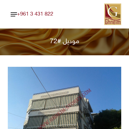
Ski
Menu
t
+961 3 431 822
Close
mai
Menu
conten
موديل #72