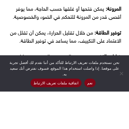
المرونة:
يمكن فتحها أو غلقها حسب الحاجة، مما يوفر
أقصى قدر من المرونة للتحكم في الضوء والخصوصية.
توفير الطاقة:
من خلال تقليل الحرارة، يمكن أن تقلل من
الاعتماد على التكييف، مما يساعد في توفير الطاقة.
خيارات التخصيص:
يقدم العديد من المصنعين خيارات
نحن نستخدم ملفات تعريف الارتباط للتأكد من أننا نقدم لك أفضل تجربة
تخصيص لتتناسب مع الأبعاد المحددة وتفضيلات
على موقعنا. إذا واصلت استخدام هذا الموقع، فسوف نفترض أنك سعيد
التصميم لمساحتك الخارجية.
به.
نعم
اتفاقية ملفات تعريف الارتباط
استثمار مستدام:
بفضل متانتها وجمالها الكلاسيكي، تعتبر
الستائر الخارجية
استثمارًا ذكيًا لتحسين قيمة الممتلكات
الخاصة بك.
استخدام متعدد الأغراض:
بالإضافة إلى توفير الظل