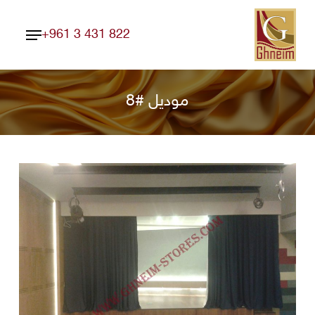
Ski
Menu
t
+961 3 431 822
Close
mai
Menu
conten
موديل #8