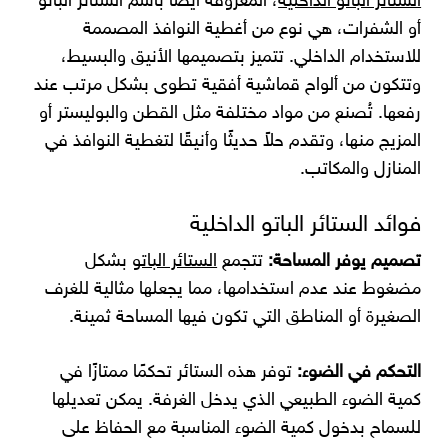
الستائر الباتو الداخلية
، المعروفة أيضًا باسم الستائر الباتو
أو الشفرات، هي نوع من أغطية النوافذ المصممة
للاستخدام الداخلي. تتميز بتصميمها الأنيق والبسيط،
وتتكون من ألواح قماشية أفقية تطوى بشكل مرتب عند
رفعها. تُصنع من مواد مختلفة مثل القطن والبوليستر أو
المزيج منها، وتقدم حلاً حديثًا وأنيقًا لتغطية النوافذ في
المنازل والمكاتب.
فوائد الستائر الباتو الداخلية
تصميم يوفر المساحة:
تتجمع
الستائر الباتو
بشكل
مضغوط عند عدم استخدامها، مما يجعلها مثالية للغرف
الصغيرة أو المناطق التي تكون فيها المساحة ثمينة.
التحكم في الضوء:
توفر هذه الستائر تحكمًا ممتازًا في
كمية الضوء الطبيعي الذي يدخل الغرفة. يمكن تعديلها
للسماح بدخول كمية الضوء المناسبة مع الحفاظ على