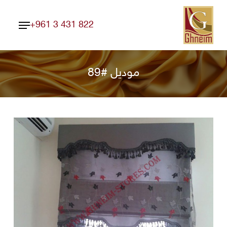
Ski
Menu
t
+961 3 431 822
Close
mai
Menu
conten
موديل #89