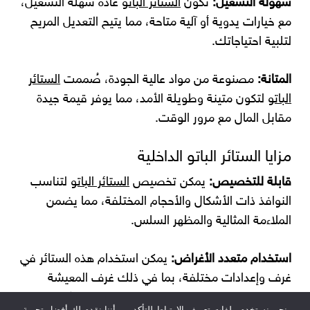
سهولة التشغيل:
تكون
الستائر الباتو
عادة سهلة التشغيل،
مع خيارات يدوية أو آلية متاحة، مما يتيح التعديل المريح
لتلبية احتياجاتك.
المتانة:
مصنوعة من مواد عالية الجودة، صُممت
الستائر
الباتو
لتكون متينة وطويلة الأمد، مما يوفر قيمة جيدة
مقابل المال مع مرور الوقت.
مزايا الستائر الباتو الداخلية
قابلة للتخصيص:
يمكن تخصيص
الستائر الباتو
لتناسب
النوافذ ذات الأشكال والأحجام المختلفة، مما يضمن
الملاءمة المثالية والمظهر السلس.
استخدام متعدد الأغراض:
يمكن استخدام هذه الستائر في
غرف وإعدادات مختلفة، بما في ذلك غرف المعيشة
وغرف النوم والمطابخ والمكاتب، مما يوفر تنوعًا في
نحن نستخدم ملفات تعريف الارتباط للتأكد من أننا نقدم لك أفضل تجربة