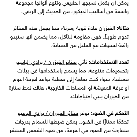
يمكن أن يكمل نسيجها الطبيعي وتنوع ألوانها مجموعة
واسعة من أساليب الديكور، من الحديث إلى الريفي.
متانة:
الخيزران مادة قوية ومرنة، مما يجعل هذه الستائر
تدوم طويلاً. فهي مقاومة للتآكل، مما يضمن أنها ستبدو
رائعة لسنوات مع القليل من الصيانة.
تعدد الاستخدامات:
تأتي
ستائر الخيزران / برادي البامبو
بتصميمات متنوعة، مما يسمح باستخدامها في بيئات
مختلفة. سواء كنت بحاجة إلى تغطية نوافذ لغرفة النوم
أو غرفة المعيشة أو المساحات الخارجية، هناك نمط ستارة
من الخيزران يلبي احتياجاتك.
التحكم في الضوء:
توفر
ستائر الخيزران / برادي البامبو
تحكمًا ممتازًا في الضوء. يمكن ضبطها للسماح بدرجات
متفاوتة من الضوء في الغرفة، من ضوء الشمس المنتشر