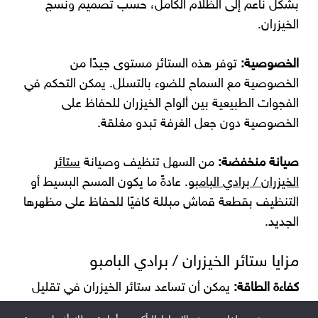
بشكل ناعم إلى الظلام الكامل، حسب تصميم ونسج
الخيزران.
الخصوصية:
توفر هذه الستائر مستوى جيدًا من
الخصوصية مع السماح للضوء بالتسلل. يمكن التحكم في
الفجوات الطبيعية بين ألواح الخيزران للحفاظ على
الخصوصية دون جعل الغرفة تبدو مغلقة.
صيانة منخفضة:
من السهل تنظيف وصيانة
ستائر
الخيزران / برادي البامبو
. عادةً ما يكون المسح البسيط أو
التنظيف بقطعة قماش مبللة كافيًا للحفاظ على مظهرها
الجديد.
مزايا ستائر الخيزران / برادي البامبو
كفاءة الطاقة:
يمكن أن تساعد ستائر الخيزران في تقليل
تكاليف الطاقة من خلال توفير العزل. في الطقس الحار،