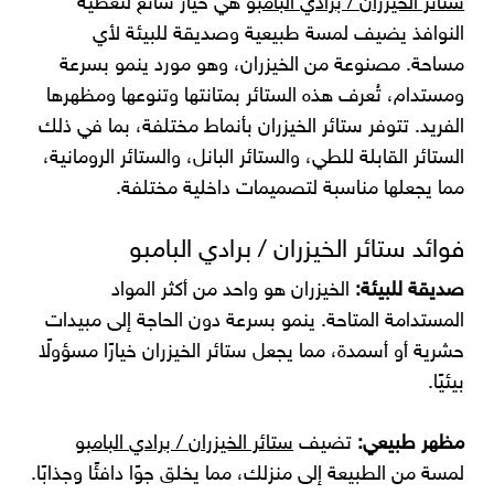
ستائر الخيزران / برادي البامبو
هي خيار شائع لتغطية
النوافذ يضيف لمسة طبيعية وصديقة للبيئة لأي
مساحة. مصنوعة من الخيزران، وهو مورد ينمو بسرعة
ومستدام، تُعرف هذه الستائر بمتانتها وتنوعها ومظهرها
الفريد. تتوفر ستائر الخيزران بأنماط مختلفة، بما في ذلك
الستائر القابلة للطي، والستائر البانل، والستائر الرومانية،
مما يجعلها مناسبة لتصميمات داخلية مختلفة.
فوائد ستائر الخيزران / برادي البامبو
صديقة للبيئة:
الخيزران هو واحد من أكثر المواد
المستدامة المتاحة. ينمو بسرعة دون الحاجة إلى مبيدات
حشرية أو أسمدة، مما يجعل ستائر الخيزران خيارًا مسؤولًا
بيئيًا.
مظهر طبيعي:
تضيف
ستائر الخيزران / برادي البامبو
لمسة من الطبيعة إلى منزلك، مما يخلق جوًا دافئًا وجذابًا.