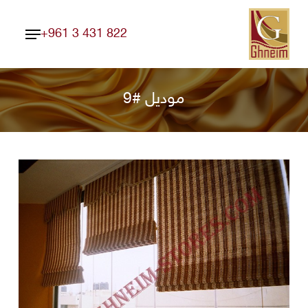
Ski
Menu
t
+961 3 431 822
Close
mai
Menu
conten
موديل #9