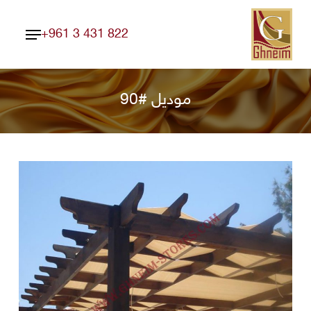
Ski
Menu
t
+961 3 431 822
Close
mai
Menu
conten
موديل #90