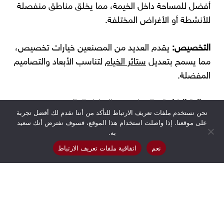
أفضل للمساحة داخل الخيمة، مما يخلق مناطق منفصلة
للأنشطة أو الأغراض المختلفة.
التخصيص:
يقدم العديد من المصنعين خيارات تخصيص،
مما يسمح بتعديل
ستائر الخيام
لتناسب الأبعاد والتصاميم
المفضلة.
فعالية التكلفة:
بالمقارنة مع الهياكل الدائمة، يعد
نحن نستخدم ملفات تعريف الارتباط للتأكد من أننا نقدم لك أفضل تجربة
استخدام
ستائر الخيام
وسيلة أكثر تكلفة لإنشاء مساحات
على موقعنا. إذا واصلت استخدام هذا الموقع، فسوف نفترض أنك سعيد
مؤقتة وعملية.
به.
نعم
اتفاقية ملفات تعريف الارتباط
تحسين تجربة الفعاليات:
بالنسبة لخيام الفعاليات، تضيف
هذه الستائر لمسة من الأناقة والرقي، مما يعزز من الجو
العام وتجربة الضيوف.
ميزات الأمان:
تأتي بعض
ستائر الخيام
بخصائص مقاومة