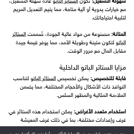
سهولة التشغيل:
تكون
الستائر الباتو
عادة سهلة التشغيل،
مع خيارات يدوية أو آلية متاحة، مما يتيح التعديل المريح
لتلبية احتياجاتك.
المتانة:
مصنوعة من مواد عالية الجودة، صُممت
الستائر
الباتو
لتكون متينة وطويلة الأمد، مما يوفر قيمة جيدة
مقابل المال مع مرور الوقت.
مزايا الستائر الباتو الداخلية
قابلة للتخصيص:
يمكن تخصيص
الستائر الباتو
لتناسب
النوافذ ذات الأشكال والأحجام المختلفة، مما يضمن
الملاءمة المثالية والمظهر السلس.
استخدام متعدد الأغراض:
يمكن استخدام هذه الستائر في
غرف وإعدادات مختلفة، بما في ذلك غرف المعيشة
وغرف النوم والمطابخ والمكاتب، مما يوفر تنوعًا في
نحن نستخدم ملفات تعريف الارتباط للتأكد من أننا نقدم لك أفضل تجربة