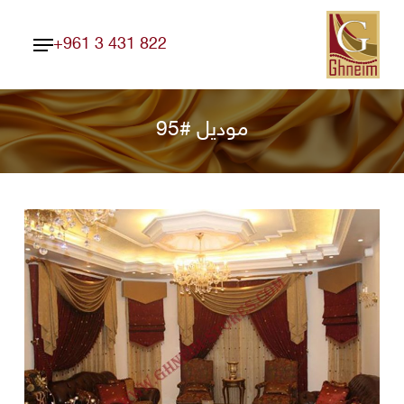
Ski
Menu
t
+961 3 431 822
Close
mai
Menu
conten
موديل #95