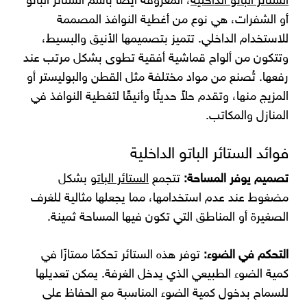
الستائر الباتو الداخلية
، المعروفة أيضًا باسم الستائر الباتو
أو الشفرات، هي نوع من أغطية النوافذ المصممة
للاستخدام الداخلي. تتميز بتصميمها الأنيق والبسيط،
وتتكون من ألواح قماشية أفقية تطوى بشكل مرتب عند
رفعها. تُصنع من مواد مختلفة مثل القطن والبوليستر أو
المزيج منها، وتقدم حلاً حديثًا وأنيقًا لتغطية النوافذ في
المنازل والمكاتب.
فوائد الستائر الباتو الداخلية
تصميم يوفر المساحة:
تتجمع
الستائر الباتو
بشكل
مضغوط عند عدم استخدامها، مما يجعلها مثالية للغرف
الصغيرة أو المناطق التي تكون فيها المساحة ثمينة.
التحكم في الضوء:
توفر هذه الستائر تحكمًا ممتازًا في
كمية الضوء الطبيعي الذي يدخل الغرفة. يمكن تعديلها
للسماح بدخول كمية الضوء المناسبة مع الحفاظ على