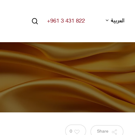
search
العربية
+961 3 431 822
Hit enter to search or ESC to close
0
Share