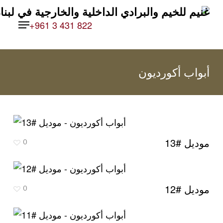
Ski
Menu
t
+961 3 431 822
mai
conten
أبواب أكورديون
موديل #13
0
موديل #12
0