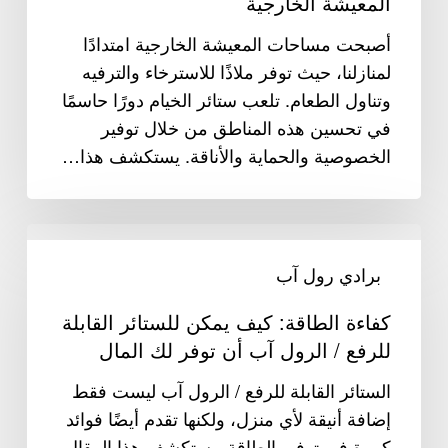
المعيشة الخارجية
مساحات
المعيشة
أصبحت مساحات المعيشة الخارجية امتدادًا
الخارجية
لمنازلنا، حيث توفر ملاذًا للاسترخاء والترفيه
وتناول الطعام. تلعب ستائر الخيام دورًا حاسمًا
في تحسين هذه المناطق من خلال توفير
الخصوصية والحماية والأناقة. يستكشف هذا…
كفاءة
الطاقة:
برادي رول آب
كيف
كفاءة الطاقة: كيف يمكن للستائر القابلة
يمكن
للرفع / الرول آب أن توفر لك المال
للستائر
القابلة
الستائر القابلة للرفع / الرول آب ليست فقط
للرفع
إضافة أنيقة لأي منزل، ولكنها تقدم أيضًا فوائد
/
كبيرة في توفير الطاقة. يستكشف هذا المقال