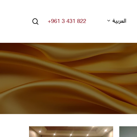
search
العربية
+961 3 431 822
Hit enter to search or ESC to close