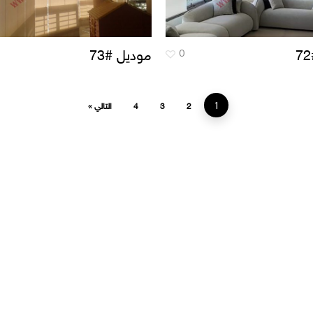
0
موديل #73
1
2
3
4
التالي »