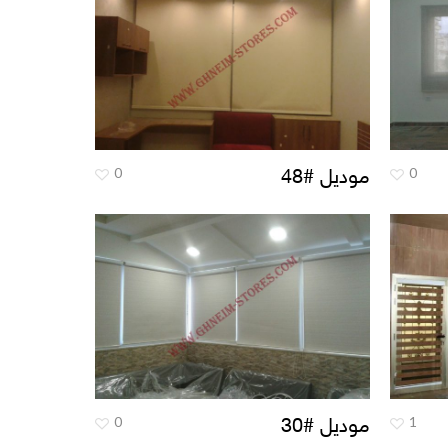
0
0
موديل #48
0
1
موديل #30