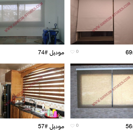
0
موديل #74
0
موديل #57