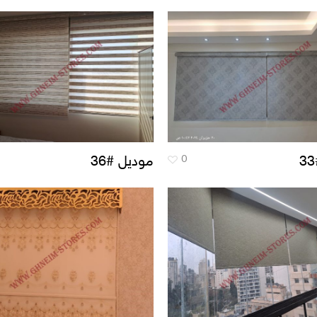
0
موديل #36