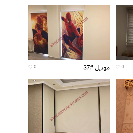
0
0
موديل #37