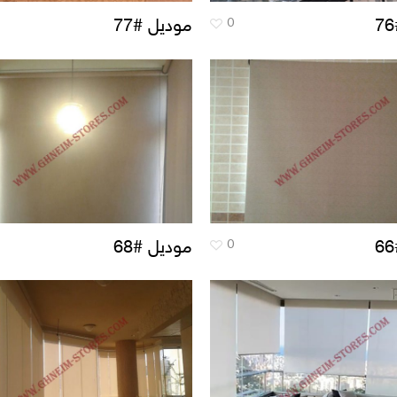
0
موديل #77
0
موديل #68