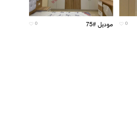
0
0
موديل #75