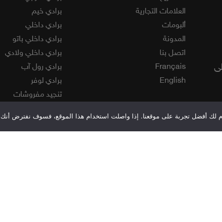
العلامات التجارية
برادي خيم
ألبومات
برادي داخلي
المدونة
برادي داخلي باتو
اتصل بنا
برادي داخلي ولادي
لى
Français
برادي رول آب
English
برادي لوفر
تنجيد مفروشات
ستائر معدنية و خشبي
قدم لك أفضل تجربة على موقعنا. إذا واصلت استخدام هذا الموقع، فسوف نفترض أنك 
فينيل
مفارش ويفرلي
موكيت