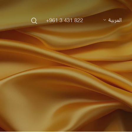
search
العربية
+961 3 431 822
Hit enter to search or ESC to close