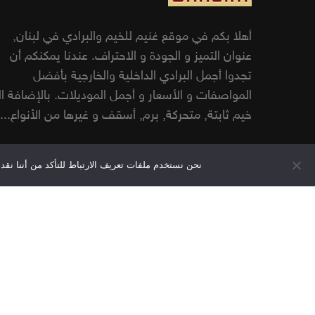
أهلا بكم في موقع غنيم للخيم والبرادي في لبنان,
عنوان التميز و الجودة و الاحتراف. عندنا يمكنكم أن
تجدوا أجمل البرادي الداخلية والخارجية بأفضل
المواصفات و الأسعار و أجمل الموديلات. بالإضافة ا
خيم ثابتة, متحركة, برم, أسقف و غيرها من الأنواع...
نحن نستخدم ملفات تعريف الارتباط للتأكد من أننا ن
© 2026 غنيم للخيم والبرادي الداخلية والخارجية في لبنان.