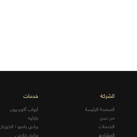
الشركة
خدمات
الصفحة الرئيسة
أبواب أكورديون
من نحن
باركيه
الخدمات
برادي بامبو / الخيزران
المشاريع
برادي خارجي