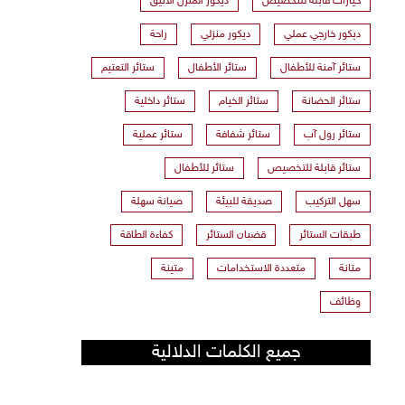
خيارات قابلة للتخصيص
ديكور المنزل الأنيق
ديكور خارجي عملي
ديكور منزلي
راحة
ستائر آمنة للأطفال
ستائر الأطفال
ستائر التعتيم
ستائر الحضانة
ستائر الخيام
ستائر داخلية
ستائر رول آب
ستائر شفافة
ستائر عملية
ستائر قابلة للتخصيص
ستائر للأطفال
سهل التركيب
صديقة للبيئة
صيانة سهلة
طبقات الستائر
قضبان الستائر
كفاءة الطاقة
متانة
متعددة الاستخدامات
متينة
وظائف
جميع الكلمات الدلالية