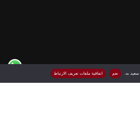
ة
سعيد به.
نعم
اتفاقية ملفات تعريف الارتباط
tiktok
whatsapp
instagram
facebook