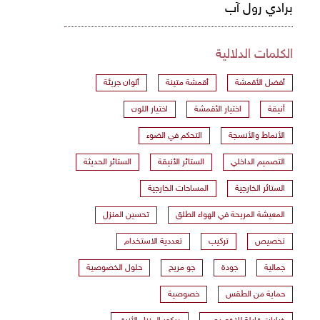
برادي رول آب
الكلمات الدلالية
أفضل الأقمشة
أقمشة متينة
ألوان جريئة
أنيقة
اختيار الأقمشة
اختيار اللون
الأنماط والأنسجة
التحكم في الضوء
التصميم الداخلي
الستائر الأنيقة
الستائر الحديثة
الستائر الخارجية
المساحات الخارجية
المعيشة المريحة في الهواء الطلق
تحسين المنزل
تخصيص
تركيب
تعددية الاستخدام
جمالية
جودة
جو مريح
حلول الخصوصية
حماية من الطقس
خصوصية