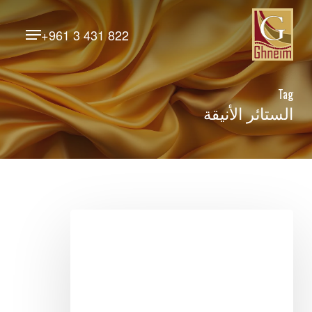
Ski
Menu
t
+961 3 431 822
Close
mai
Menu
conten
Tag
الستائر الأنيقة
أفضل
الأقمشة
لستائر
الخيام:
المتانة