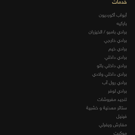
خدمات
أبواب أكورديون
باركيه
برادي بامبو / الخيزران
برادي خارجي
برادي خيم
برادي داخلي
برادي داخلي باتو
برادي داخلي ولادي
برادي رول آب
برادي لوفر
تنجيد مفروشات
ستائر معدنية و خشبية
فينيل
مفارش ويفرلي
موكيت