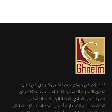
أهلا بكم في موقع غنيم للخيم والبرادي في لبنان,
عنوان التميز و الجودة و الاحتراف. عندنا يمكنكم أن
تجدوا أجمل البرادي الداخلية والخارجية بأفضل
المواصفات و الأسعار و أجمل الموديلات. بالإضافة الى