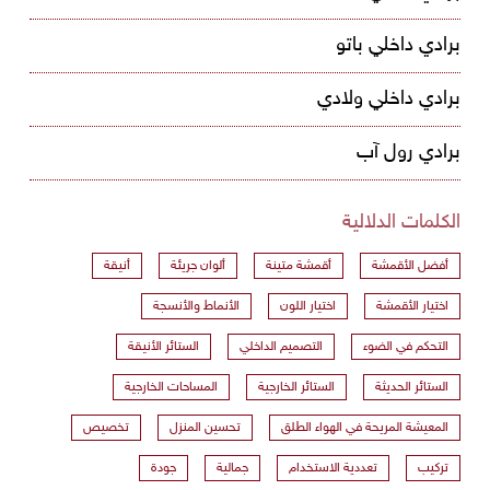
برادي داخلي باتو
برادي داخلي ولادي
برادي رول آب
الكلمات الدلالية
أفضل الأقمشة
أقمشة متينة
ألوان جريئة
أنيقة
اختيار الأقمشة
اختيار اللون
الأنماط والأنسجة
التحكم في الضوء
التصميم الداخلي
الستائر الأنيقة
الستائر الحديثة
الستائر الخارجية
المساحات الخارجية
المعيشة المريحة في الهواء الطلق
تحسين المنزل
تخصيص
تركيب
تعددية الاستخدام
جمالية
جودة