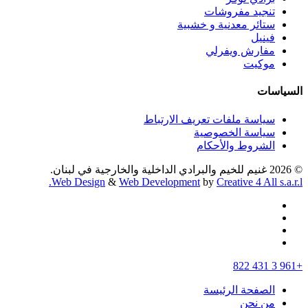
تنجيد مفروشات
ستائر معدنية و خشبية
فينيل
مفارش ويفرلي
موكيت
السياسات
سياسة ملفات تعريف الارتباط
سياسة الخصوصية
الشروط والأحكام
© 2026 غنيم للخيم والبرادي الداخلية والخارجية في لبنان.
Web Design
&
Web Development
by
Creative 4 All s.a.r.l.
facebook
instagram
whatsapp
tiktok
Close
+961 3 431 822
Menu
الصفحة الرئيسة
من نحن