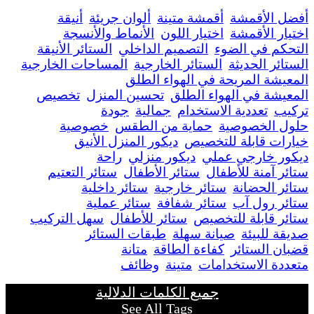
أفضل الأقمشة
أقمشة متينة
ألوان جريئة
أنيقة
اختيار الأقمشة
اختيار اللون
الأنماط والأنسجة
التحكم في الضوء
التصميم الداخلي
الستائر الأنيقة
الستائر الحديثة
الستائر الخارجية
المساحات الخارجية
المعيشة المريحة في الهواء الطلق
المعيشة في الهواء الطلق
تحسين المنزل
تخصيص
تركيب
تعددية الاستخدام
جمالية
جودة
حلول الخصوصية
حماية من الطقس
خصوصية
خيارات قابلة للتخصيص
ديكور المنزل الأنيق
ديكور خارجي عملي
ديكور منزلي
راحة
ستائر آمنة للأطفال
ستائر الأطفال
ستائر التعتيم
ستائر الحضانة
ستائر خارجية
ستائر داخلية
ستائر رول آب
ستائر شفافة
ستائر عملية
ستائر قابلة للتخصيص
ستائر للأطفال
سهل التركيب
صديقة للبيئة
صيانة سهلة
طبقات الستائر
قضبان الستائر
كفاءة الطاقة
متانة
متعددة الاستخدامات
متينة
وظائف
جميع الكلمات الدلالية
See All Tags