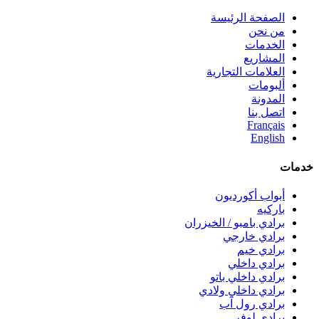
الصفحة الرئيسة
من نحن
الخدمات
المشاريع
العلامات التجارية
ألبومات
المدونة
اتصل بنا
Français
English
خدمات
أبواب أكورديون
باركيه
برادي بامبو / الخيزران
برادي خارجي
برادي خيم
برادي داخلي
برادي داخلي باتو
برادي داخلي ولادي
برادي رول آب
برادي لوفر