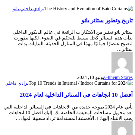
تاريخ
برادي داخلي باتو
وتطور
تاريخ وتطور ستائر باتو
ستائر
باتو
ستائر باتو تعتبر من الابتكارات الرائعة في عالم الديكور الداخلي.
بدأت هذه الستائر كحل بسيط للتحكم في الضوء، لكنها تطورت
لتصبح عنصرًا جماليًا مهمًا في المنازل الحديثة. البدايات بدأت
ستائر…
Ghneim Stores
يوليو 10, 2024
أفضل
برادي داخلي
10
اتجاهات
أفضل 10 اتجاهات في الستائر الداخلية لعام 2024
في
الستائر
يأتي عام 2024 بموجة جديدة من الاتجاهات في الستائر الداخلية التي
الداخلية
تعد بتحويل مساحات المعيشة الخاصة بك. إليك أفضل 10 اتجاهات
لعام
يجب الانتباه إليها: 1. الأقمشة المستدامة تزداد شعبية المواد…
2024