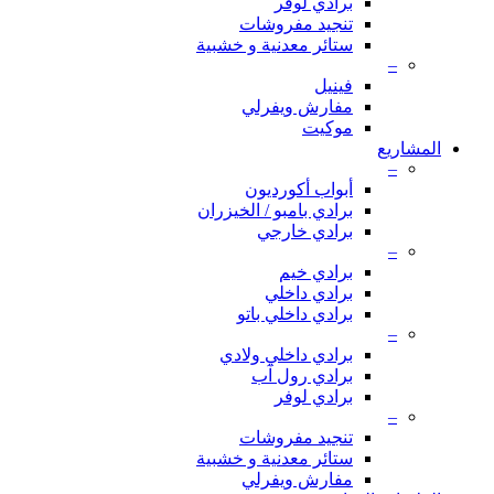
برادي لوفر
تنجيد مفروشات
ستائر معدنية و خشبية
–
فينيل
مفارش ويفرلي
موكيت
المشاريع
–
أبواب أكورديون
برادي بامبو / الخيزران
برادي خارجي
–
برادي خيم
برادي داخلي
برادي داخلي باتو
–
برادي داخلي ولادي
برادي رول آب
برادي لوفر
–
تنجيد مفروشات
ستائر معدنية و خشبية
مفارش ويفرلي