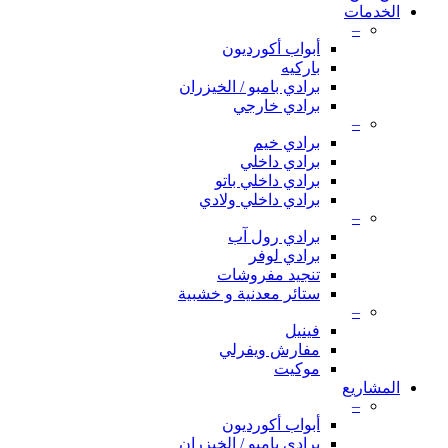
الخدمات
–
أبواب أكورديون
باركيه
برادي بامبو / الخيزران
برادي خارجي
–
برادي خيم
برادي داخلي
برادي داخلي باتو
برادي داخلي ولادي
–
برادي رول آب
برادي لوفر
تنجيد مفروشات
ستائر معدنية و خشبية
–
فينيل
مفارش ويفرلي
موكيت
المشاريع
–
أبواب أكورديون
برادي بامبو / الخيزران