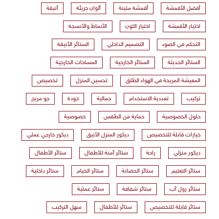
أفضل الأقمشة
أقمشة متينة
ألوان جريئة
أنيقة
اختيار الأقمشة
اختيار اللون
الأنماط والأنسجة
التحكم في الضوء
التصميم الداخلي
الستائر الأنيقة
الستائر الحديثة
الستائر الخارجية
المساحات الخارجية
المعيشة المريحة في الهواء الطلق
تحسين المنزل
تخصيص
تركيب
تعددية الاستخدام
جمالية
جودة
جو مريح
حلول الخصوصية
حماية من الطقس
خصوصية
خيارات قابلة للتخصيص
ديكور المنزل الأنيق
ديكور خارجي عملي
ديكور منزلي
راحة
ستائر آمنة للأطفال
ستائر الأطفال
ستائر التعتيم
ستائر الحضانة
ستائر الخيام
ستائر داخلية
ستائر رول آب
ستائر شفافة
ستائر عملية
ستائر قابلة للتخصيص
ستائر للأطفال
سهل التركيب