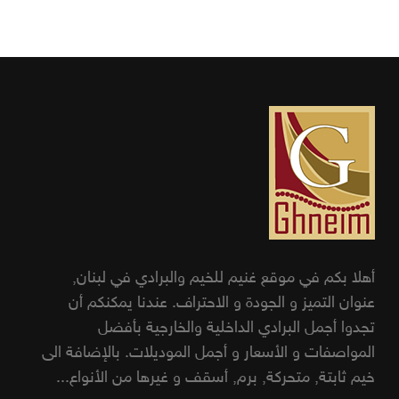
أهلا بكم في موقع غنيم للخيم والبرادي في لبنان,
عنوان التميز و الجودة و الاحتراف. عندنا يمكنكم أن
تجدوا أجمل البرادي الداخلية والخارجية بأفضل
المواصفات و الأسعار و أجمل الموديلات. بالإضافة الى
خيم ثابتة, متحركة, برم, أسقف و غيرها من الأنواع...