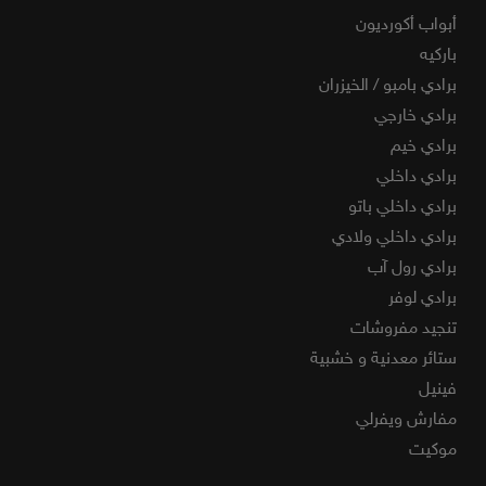
أبواب أكورديون
باركيه
برادي بامبو / الخيزران
برادي خارجي
برادي خيم
برادي داخلي
برادي داخلي باتو
برادي داخلي ولادي
برادي رول آب
برادي لوفر
تنجيد مفروشات
ستائر معدنية و خشبية
فينيل
مفارش ويفرلي
موكيت