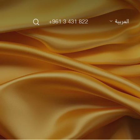
search
العربية
+961 3 431 822
Hit enter to search or ESC to close