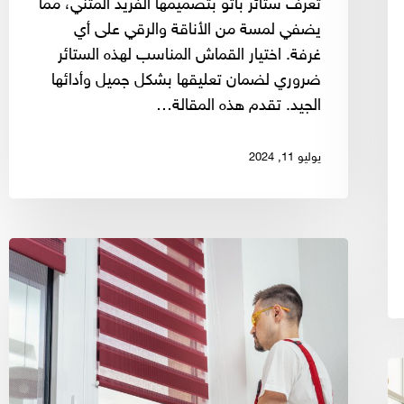
تُعرف ستائر باتو بتصميمها الفريد المثني، مما
يضفي لمسة من الأناقة والرقي على أي
غرفة. اختيار القماش المناسب لهذه الستائر
ضروري لضمان تعليقها بشكل جميل وأدائها
الجيد. تقدم هذه المقالة…
يوليو 11, 2024
كيفية
تركيب
ستائر
الرول
آب:
دليل
خطوة