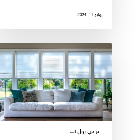
يوليو 11, 2024
طرق
إبداعية
لاستخدام
الستائر
الدوارة
/
رول
آب
في
ديكور
برادي رول آب
منزلك