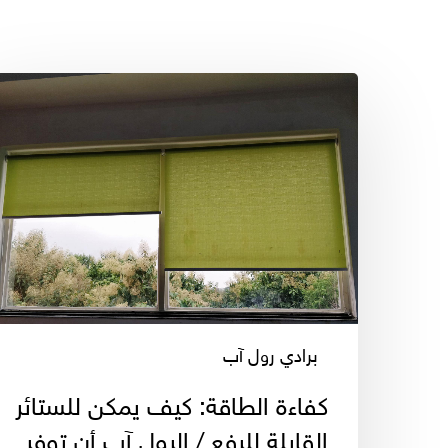
كفاءة
الطاقة:
كيف
يمكن
للستائر
القابلة
للرفع
/
الرول
آب
برادي رول آب
أن
توفر
كفاءة الطاقة: كيف يمكن للستائر
لك
القابلة للرفع / الرول آب أن توفر