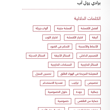
برادي رول آب
الكلمات الدلالية
أفضل الأقمشة
أقمشة متينة
ألوان جريئة
أنيقة
اختيار الأقمشة
اختيار اللون
الأنماط والأنسجة
التحكم في الضوء
التصميم الداخلي
الستائر الأنيقة
الستائر الحديثة
الستائر الخارجية
المساحات الخارجية
المعيشة المريحة في الهواء الطلق
تحسين المنزل
تخصيص
تركيب
تعددية الاستخدام
جمالية
جودة
حلول الخصوصية
حماية من الطقس
خصوصية