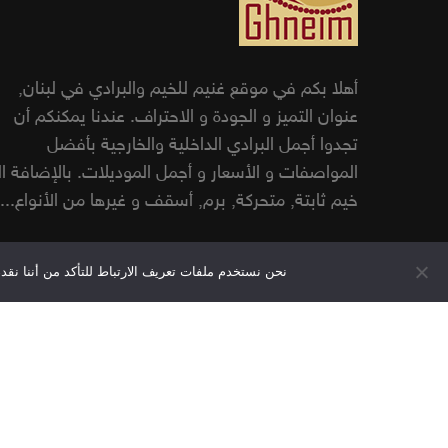
أهلا بكم في موقع غنيم للخيم والبرادي في لبنان,
عنوان التميز و الجودة و الاحتراف. عندنا يمكنكم أن
تجدوا أجمل البرادي الداخلية والخارجية بأفضل
المواصفات و الأسعار و أجمل الموديلات. بالإضافة ا
خيم ثابتة, متحركة, برم, أسقف و غيرها من الأنواع...
نحن نستخدم ملفات تعريف الارتباط للتأكد من أننا ن