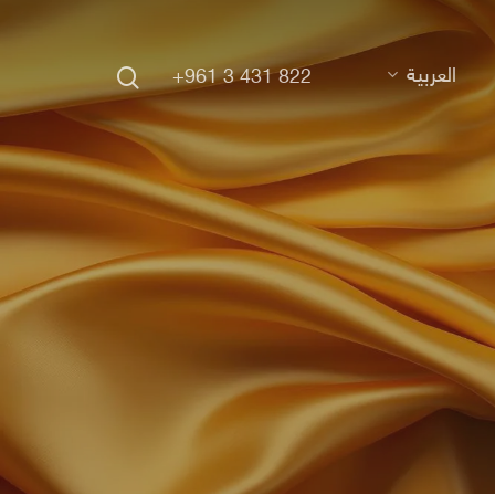
search
العربية
+961 3 431 822
Hit enter to search or ESC to close