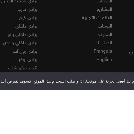
الخدمات
برادي بامبو / الخيزران
المشاريع
برادي خارجي
العلامات التجارية
برادي خيم
ألبومات
برادي داخلي
المدونة
برادي داخلي باتو
اتصل بنا
برادي داخلي ولادي
لى
Français
برادي رول آب
English
برادي لوفر
تنجيد مفروشات
ستائر معدنية و خشبي
قدم لك أفضل تجربة على موقعنا. إذا واصلت استخدام هذا الموقع، فسوف نفترض أنك 
فينيل
مفارش ويفرلي
موكيت