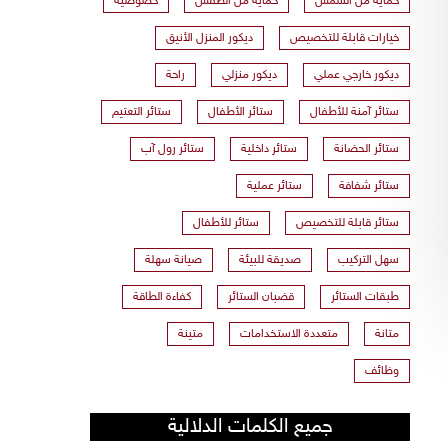
حماية من الشمس
حماية من الطقس
خصوصية
خيارات قابلة للتخصيص
ديكور المنزل الأنيق
ديكور خارجي عملي
ديكور منزلي
راحة
ستائر آمنة للأطفال
ستائر الأطفال
ستائر التعتيم
ستائر الحضانة
ستائر داخلية
ستائر رول آب
ستائر شفافة
ستائر عملية
ستائر قابلة للتخصيص
ستائر للأطفال
سهل التركيب
صديقة للبيئة
صيانة سهلة
طبقات الستائر
قضبان الستائر
كفاءة الطاقة
متانة
متعددة الاستخدامات
متينة
وظائف
جميع الكلمات الدلالية