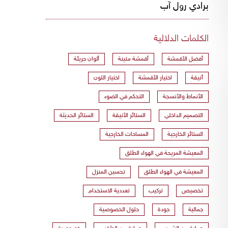
برادي رول آب
الكلمات الدلالية
أفضل الأقمشة
أقمشة متينة
ألوان جريئة
أنيقة
اختيار الأقمشة
اختيار اللون
الأنماط والأنسجة
التحكم في الضوء
التصميم الداخلي
الستائر الأنيقة
الستائر الحديثة
الستائر الخارجية
المساحات الخارجية
المعيشة المريحة في الهواء الطلق
المعيشة في الهواء الطلق
تحسين المنزل
تخصيص
تركيب
تعددية الاستخدام
جمالية
جودة
حلول الخصوصية