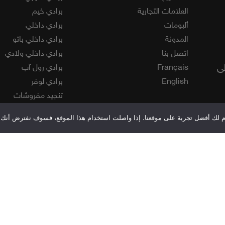
العلامات التجارية
برادي خيم
ألبومات
برادي داخلي
المدونة
برادي داخلي باتو
اتصل بنا
برادي داخلي ولادي
لى
Français
برادي رول آب
English
برادي لوفر
تنجيد مفروشات
ستائر معدنية و خشبي
قدم لك أفضل تجربة على موقعنا. إذا واصلت استخدام هذا الموقع، فسوف نفترض أنك 
فينيل
مفارش ويفرلي
موكيت