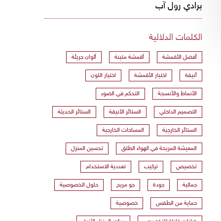
برادي رول آب
الكلمات الدلالية
أفضل الأقمشة
أقمشة متينة
ألوان جريئة
أنيقة
اختيار الأقمشة
اختيار اللون
الأنماط والأنسجة
التحكم في الضوء
التصميم الداخلي
الستائر الأنيقة
الستائر الحديثة
الستائر الخارجية
المساحات الخارجية
المعيشة المريحة في الهواء الطلق
تحسين المنزل
تخصيص
تركيب
تعددية الاستخدام
جمالية
جودة
جو مريح
حلول الخصوصية
حماية من الطقس
خصوصية