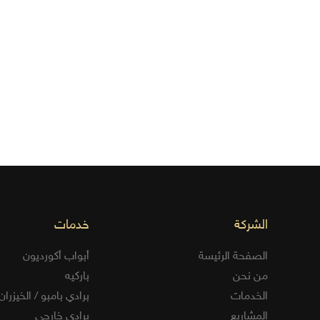
الشركة
خدمات
الصفحة الرئيسة
أبواب أكورديون
من نحن
باركيه
الخدمات
برادي بامبو / الخيزران
المشاريع
برادي خارجي