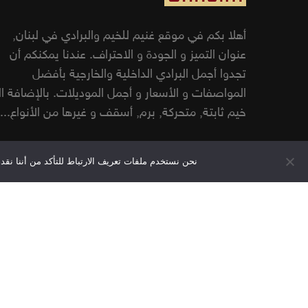
أهلا بكم في موقع غنيم للخيم والبرادي في لبنان,
عنوان التميز و الجودة و الاحتراف. عندنا يمكنكم أن
تجدوا أجمل البرادي الداخلية والخارجية بأفضل
المواصفات و الأسعار و أجمل الموديلات. بالإضافة ا
خيم ثابتة, متحركة, برم, أسقف و غيرها من الأنواع...
نحن نستخدم ملفات تعريف الارتباط للتأكد من أننا ن
© 2026 غنيم للخيم والبرادي الداخلية والخارجية في لبنان.