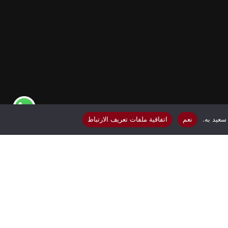
ة
سعيد به.
نعم
اتفاقية ملفات تعريف الارتباط
tiktok
whatsapp
instagram
facebook