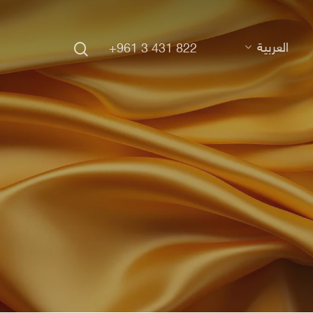
search
العربية
+961 3 431 822
Hit enter to search or ESC to close