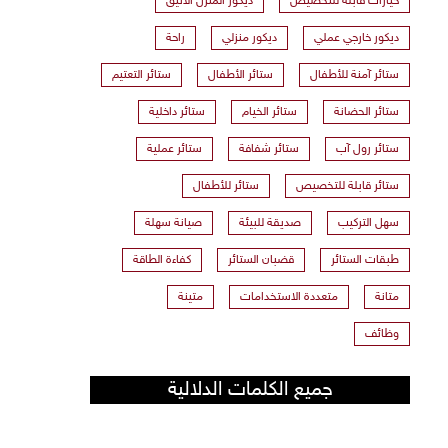
خيارات قابلة للتخصيص
ديكور المنزل الأنيق
ديكور خارجي عملي
ديكور منزلي
راحة
ستائر آمنة للأطفال
ستائر الأطفال
ستائر التعتيم
ستائر الحضانة
ستائر الخيام
ستائر داخلية
ستائر رول آب
ستائر شفافة
ستائر عملية
ستائر قابلة للتخصيص
ستائر للأطفال
سهل التركيب
صديقة للبيئة
صيانة سهلة
طبقات الستائر
قضبان الستائر
كفاءة الطاقة
متانة
متعددة الاستخدامات
متينة
وظائف
جميع الكلمات الدلالية