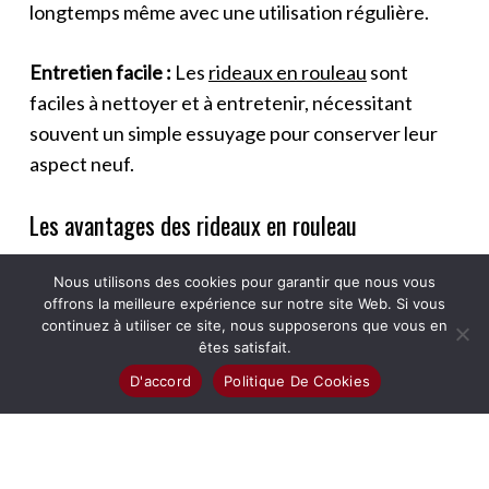
longtemps même avec une utilisation régulière.
Entretien facile :
Les
rideaux en rouleau
sont
faciles à nettoyer et à entretenir, nécessitant
souvent un simple essuyage pour conserver leur
aspect neuf.
Les avantages des rideaux en rouleau
Polyvalence :
Les
rideaux en rouleau
peuvent être
Nous utilisons des cookies pour garantir que nous vous
utilisés dans une variété d'endroits, des maisons
offrons la meilleure expérience sur notre site Web. Si vous
aux bureaux en passant par les espaces
continuez à utiliser ce site, nous supposerons que vous en
êtes satisfait.
commerciaux, ce qui en fait une option polyvalente
D'accord
Politique De Cookies
pour le traitement des fenêtres.
Personnalisation :
De nombreux fabricants
proposent des options de personnalisation,