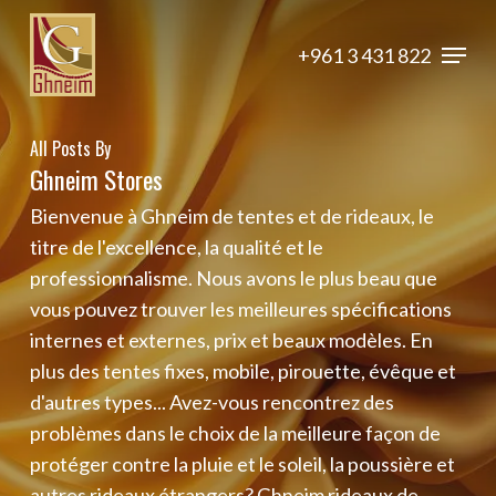
Skip
Menu
to
+961 3 431 822
Close
main
Menu
content
All Posts By
Ghneim Stores
Bienvenue à Ghneim de tentes et de rideaux, le
titre de l'excellence, la qualité et le
professionnalisme. Nous avons le plus beau que
vous pouvez trouver les meilleures spécifications
internes et externes, prix et beaux modèles. En
plus des tentes fixes, mobile, pirouette, évêque et
d'autres types... Avez-vous rencontrez des
problèmes dans le choix de la meilleure façon de
protéger contre la pluie et le soleil, la poussière et
autres rideaux étrangers? Ghneim rideaux de