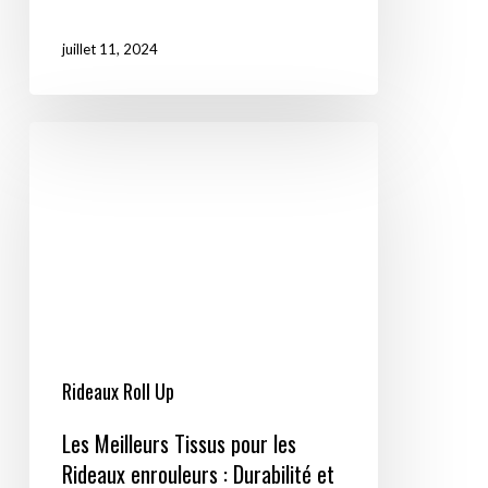
juillet 11, 2024
Les
Meilleurs
Tissus
pour
les
Rideaux
enrouleurs
:
Durabilité
Rideaux Roll Up
et
Les Meilleurs Tissus pour les
Style
Rideaux enrouleurs : Durabilité et