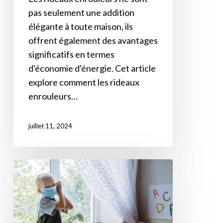
peuvent
pas seulement une addition
vous
élégante à toute maison, ils
faire
offrent également des avantages
économiser
significatifs en termes
de
d'économie d'énergie. Cet article
l’argent
explore comment les rideaux
enrouleurs…
juillet 11, 2024
Comment
installer
des
rideaux
dans