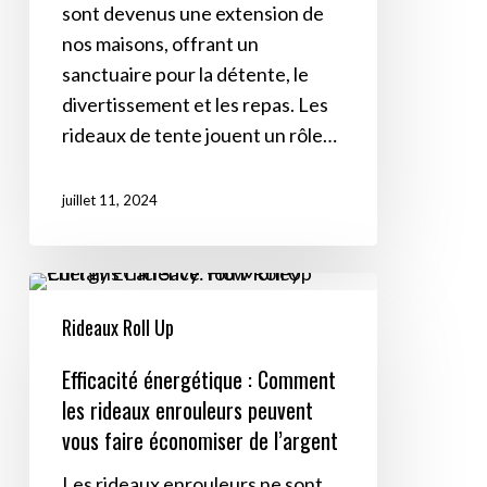
sont devenus une extension de
de
nos maisons, offrant un
Vie
sanctuaire pour la détente, le
Extérieurs
divertissement et les repas. Les
rideaux de tente jouent un rôle…
juillet 11, 2024
Efficacité
énergétique
Rideaux Roll Up
:
Efficacité énergétique : Comment
Comment
les rideaux enrouleurs peuvent
les
vous faire économiser de l’argent
rideaux
enrouleurs
Les rideaux enrouleurs ne sont