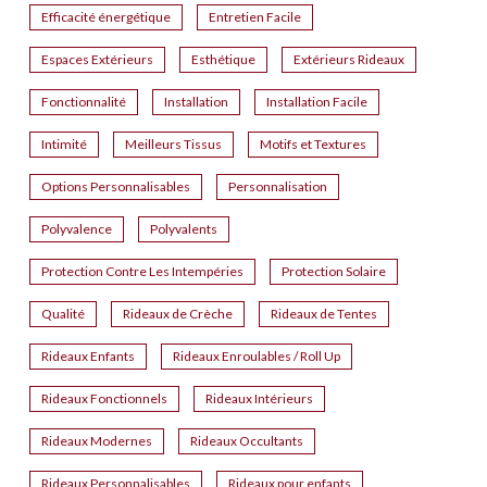
Efficacité énergétique
Entretien Facile
Espaces Extérieurs
Esthétique
Extérieurs Rideaux
Fonctionnalité
Installation
Installation Facile
Intimité
Meilleurs Tissus
Motifs et Textures
Options Personnalisables
Personnalisation
Polyvalence
Polyvalents
Protection Contre Les Intempéries
Protection Solaire
Qualité
Rideaux de Crèche
Rideaux de Tentes
Rideaux Enfants
Rideaux Enroulables / Roll Up
Rideaux Fonctionnels
Rideaux Intérieurs
Rideaux Modernes
Rideaux Occultants
Rideaux Personnalisables
Rideaux pour enfants