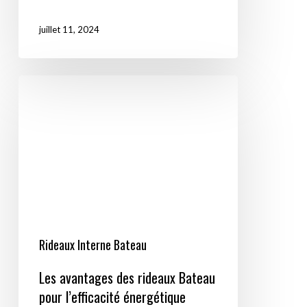
juillet 11, 2024
Les
avantages
des
rideaux
Bateau
pour
l’efficacité
énergétique
Rideaux Interne Bateau
Les avantages des rideaux Bateau
pour l’efficacité énergétique