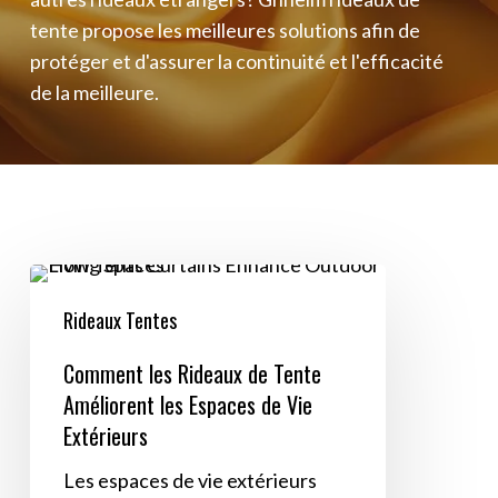
tente propose les meilleures solutions afin de
protéger et d'assurer la continuité et l'efficacité
de la meilleure.
Comment
les
Rideaux Tentes
Rideaux
Comment les Rideaux de Tente
de
Améliorent les Espaces de Vie
Tente
Extérieurs
Améliorent
les
Les espaces de vie extérieurs
Espaces