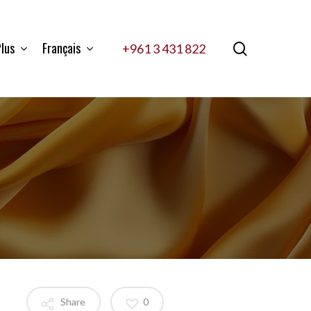
lus
Français
search
+961 3 431 822
Share
0