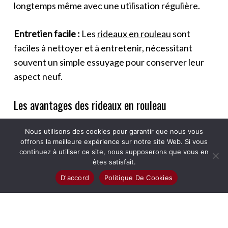
longtemps même avec une utilisation régulière.
Entretien facile :
Les
rideaux en rouleau
sont
faciles à nettoyer et à entretenir, nécessitant
souvent un simple essuyage pour conserver leur
aspect neuf.
Les avantages des rideaux en rouleau
Polyvalence :
Les
rideaux en rouleau
peuvent être
Nous utilisons des cookies pour garantir que nous vous
utilisés dans une variété d'endroits, des maisons
offrons la meilleure expérience sur notre site Web. Si vous
aux bureaux en passant par les espaces
continuez à utiliser ce site, nous supposerons que vous en
êtes satisfait.
commerciaux, ce qui en fait une option polyvalente
D'accord
Politique De Cookies
pour le traitement des fenêtres.
Personnalisation :
De nombreux fabricants
proposent des options de personnalisation,