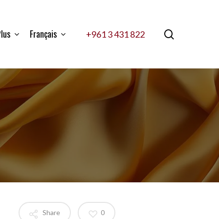
lus
Français
search
+961 3 431 822
Share
0