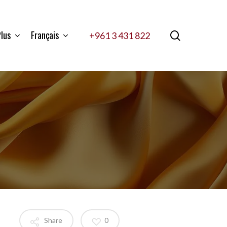
lus
Français
search
+961 3 431 822
Share
0