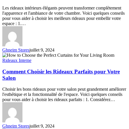
intérieurs
Les rideaux intérieurs élégants peuvent transformer complètement
élégants
l'apparence et l'ambiance de votre chambre. Voici quelques conseils
pour vous aider à choisir les meilleurs rideaux pour embellir votre
espace : 1.…
Ghneim Stores
juillet 9, 2024
Comment
Choisir
Rideaux Interne
les
Rideaux
Comment Choisir les Rideaux Parfaits pour Votre
Parfaits
Salon
pour
Votre
Choisir les bons rideaux pour votre salon peut grandement améliorer
Salon
l'esthétique et la fonctionnalité de l'espace. Voici quelques conseils
pour vous aider à choisir les rideaux parfaits : 1. Considérez…
Ghneim Stores
juillet 9, 2024