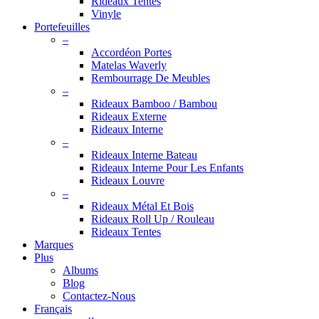
Rideaux Tentes
Vinyle
Portefeuilles
–
Accordéon Portes
Matelas Waverly
Rembourrage De Meubles
–
Rideaux Bamboo / Bambou
Rideaux Externe
Rideaux Interne
–
Rideaux Interne Bateau
Rideaux Interne Pour Les Enfants
Rideaux Louvre
–
Rideaux Métal Et Bois
Rideaux Roll Up / Rouleau
Rideaux Tentes
Marques
Plus
Albums
Blog
Contactez-Nous
Français