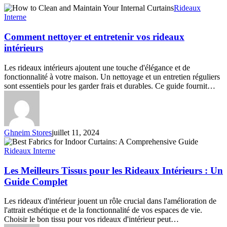
Comment
Rideaux
nettoyer
Interne
et
entretenir
Comment nettoyer et entretenir vos rideaux
vos
intérieurs
rideaux
intérieurs
Les rideaux intérieurs ajoutent une touche d'élégance et de
fonctionnalité à votre maison. Un nettoyage et un entretien réguliers
sont essentiels pour les garder frais et durables. Ce guide fournit…
Ghneim Stores
juillet 11, 2024
Les
Meilleurs
Rideaux Interne
Tissus
pour
Les Meilleurs Tissus pour les Rideaux Intérieurs : Un
les
Guide Complet
Rideaux
Intérieurs
Les rideaux d'intérieur jouent un rôle crucial dans l'amélioration de
:
l'attrait esthétique et de la fonctionnalité de vos espaces de vie.
Un
Choisir le bon tissu pour vos rideaux d'intérieur peut…
Guide