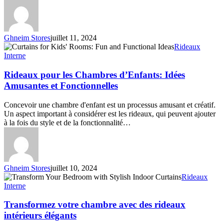
Complet
Ghneim Stores
juillet 11, 2024
Rideaux
Rideaux
pour
Interne
les
Chambres
Rideaux pour les Chambres d’Enfants: Idées
d’Enfants:
Amusantes et Fonctionnelles
Idées
Amusantes
Concevoir une chambre d'enfant est un processus amusant et créatif.
et
Un aspect important à considérer est les rideaux, qui peuvent ajouter
Fonctionnelles
à la fois du style et de la fonctionnalité…
Ghneim Stores
juillet 10, 2024
Transformez
Rideaux
votre
Interne
chambre
avec
Transformez votre chambre avec des rideaux
des
intérieurs élégants
rideaux