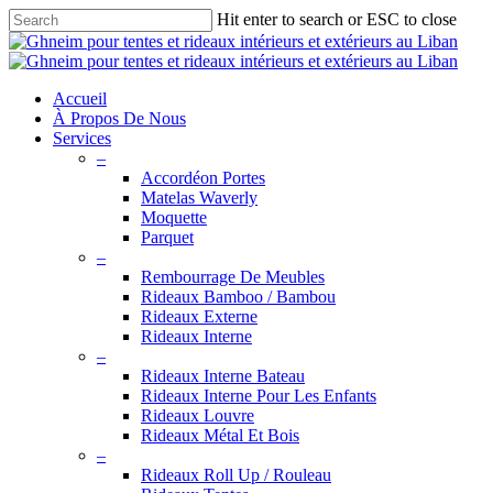
Skip
Hit enter to search or ESC to close
to
Close
main
Search
content
search
Menu
Accueil
À Propos De Nous
Services
–
Accordéon Portes
Matelas Waverly
Moquette
Parquet
–
Rembourrage De Meubles
Rideaux Bamboo / Bambou
Rideaux Externe
Rideaux Interne
–
Rideaux Interne Bateau
Rideaux Interne Pour Les Enfants
Rideaux Louvre
Rideaux Métal Et Bois
–
Rideaux Roll Up / Rouleau