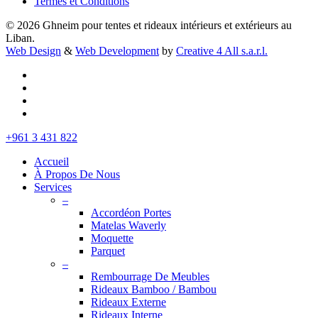
Termes et Conditions
© 2026 Ghneim pour tentes et rideaux intérieurs et extérieurs au
Liban.
Web Design
&
Web Development
by
Creative 4 All s.a.r.l.
facebook
instagram
whatsapp
tiktok
Close
+961 3 431 822
Menu
Accueil
À Propos De Nous
Services
–
Accordéon Portes
Matelas Waverly
Moquette
Parquet
–
Rembourrage De Meubles
Rideaux Bamboo / Bambou
Rideaux Externe
Rideaux Interne