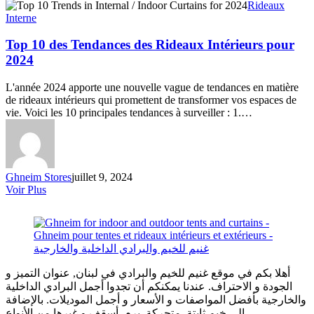
Top
Rideaux
10
Interne
des
Tendances
Top 10 des Tendances des Rideaux Intérieurs pour
des
2024
Rideaux
Intérieurs
L'année 2024 apporte une nouvelle vague de tendances en matière
pour
de rideaux intérieurs qui promettent de transformer vos espaces de
2024
vie. Voici les 10 principales tendances à surveiller : 1.…
Ghneim Stores
juillet 9, 2024
Voir Plus
أهلا بكم في موقع غنيم للخيم والبرادي في لبنان, عنوان التميز و
الجودة و الاحتراف. عندنا يمكنكم أن تجدوا أجمل البرادي الداخلية
والخارجية بأفضل المواصفات و الأسعار و أجمل الموديلات. بالإضافة
الى خيم ثابتة, متحركة, برم, أسقف و غيرها من الأنواع...