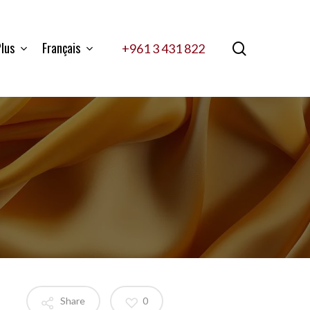
lus
Français
search
+961 3 431 822
Share
0