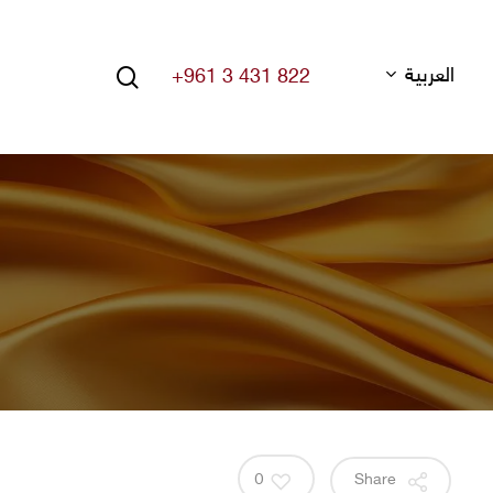
search
العربية
+961 3 431 822
Hit enter to search or ESC to close
0
Share