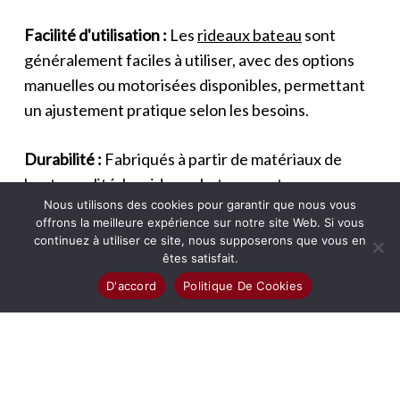
Facilité d'utilisation :
Les
rideaux bateau
sont
généralement faciles à utiliser, avec des options
manuelles ou motorisées disponibles, permettant
un ajustement pratique selon les besoins.
Durabilité :
Fabriqués à partir de matériaux de
haute qualité, les
rideaux bateau
sont conçus pour
Nous utilisons des cookies pour garantir que nous vous
être durables et de longue durée, offrant une
offrons la meilleure expérience sur notre site Web. Si vous
bonne valeur à long terme.
continuez à utiliser ce site, nous supposerons que vous en
êtes satisfait.
Les Bénéfices des rideaux bateau intérieurs
D'accord
Politique De Cookies
Personnalisables :
Les
rideaux bateau
peuvent
être personnalisés pour s'adapter à des fenêtres
de formes et tailles variées, garantissant un
ajustement parfait et une apparence homogène.