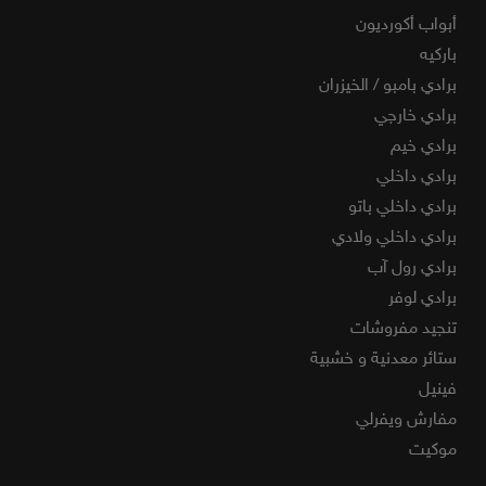
أبواب أكورديون
باركيه
برادي بامبو / الخيزران
برادي خارجي
برادي خيم
برادي داخلي
برادي داخلي باتو
برادي داخلي ولادي
برادي رول آب
برادي لوفر
تنجيد مفروشات
ستائر معدنية و خشبية
فينيل
مفارش ويفرلي
موكيت