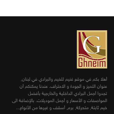
أهلا بكم في موقع غنيم للخيم والبرادي في لبنان,
عنوان التميز و الجودة و الاحتراف. عندنا يمكنكم أن
تجدوا أجمل البرادي الداخلية والخارجية بأفضل
المواصفات و الأسعار و أجمل الموديلات. بالإضافة الى
خيم ثابتة, متحركة, برم, أسقف و غيرها من الأنواع...