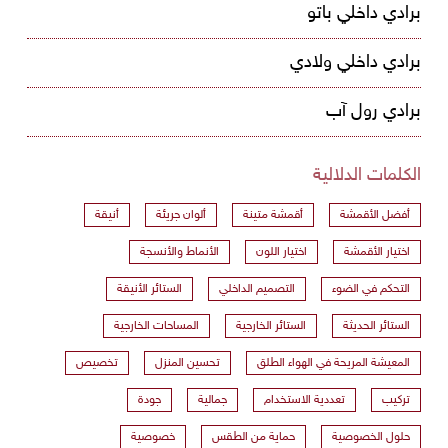
برادي داخلي باتو
برادي داخلي ولادي
برادي رول آب
الكلمات الدلالية
أفضل الأقمشة
أقمشة متينة
ألوان جريئة
أنيقة
اختيار الأقمشة
اختيار اللون
الأنماط والأنسجة
التحكم في الضوء
التصميم الداخلي
الستائر الأنيقة
الستائر الحديثة
الستائر الخارجية
المساحات الخارجية
المعيشة المريحة في الهواء الطلق
تحسين المنزل
تخصيص
تركيب
تعددية الاستخدام
جمالية
جودة
حلول الخصوصية
حماية من الطقس
خصوصية