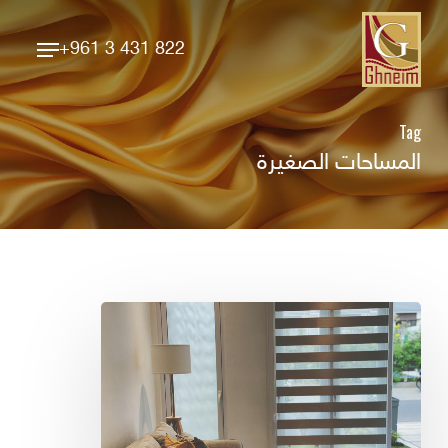
Ski
Menu
t
+961 3 431 822
Close
mai
Menu
conten
Tag
المساحات الصغيرة
فوائد
ستائر
الرول
آب
لأحدث